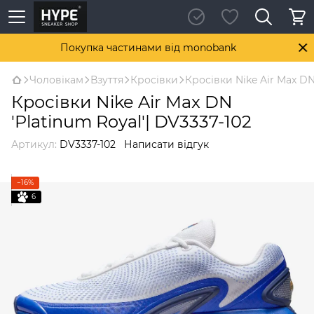
Покупка частинами від monobank
Чоловікам
Взуття
Кросівки
Кросівки Nike Air Max DN
Кросівки Nike Air Max DN
'Platinum Royal'| DV3337-102
Артикул:
DV3337-102
Написати відгук
−16%
6