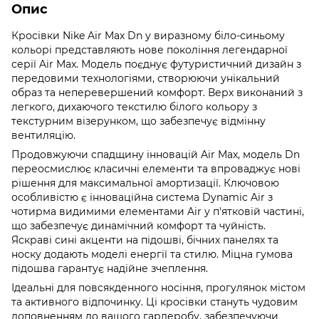
Опис
Кросівки Nike Air Max Dn у виразному біло-синьому
кольорі представляють нове покоління легендарної
серії Air Max. Модель поєднує футуристичний дизайн з
передовими технологіями, створюючи унікальний
образ та неперевершений комфорт. Верх виконаний з
легкого, дихаючого текстилю білого кольору з
текстурним візерунком, що забезпечує відмінну
вентиляцію.
Продовжуючи спадщину інновацій Air Max, модель Dn
переосмислює класичні елементи та впроваджує нові
рішення для максимальної амортизації. Ключовою
особливістю є інноваційна система Dynamic Air з
чотирма видимими елементами Air у п'ятковій частині,
що забезпечує динамічний комфорт та чуйність.
Яскраві сині акценти на підошві, бічних панелях та
носку додають моделі енергії та стилю. Міцна гумова
підошва гарантує надійне зчеплення.
Ідеальні для повсякденного носіння, прогулянок містом
та активного відпочинку. Ці кросівки стануть чудовим
доповненням до вашого гардеробу, забезпечуючи