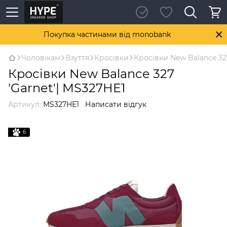
Покупка частинами від monobank
Чоловікам
Взуття
Кросівки
Кросівки New Balance 327
Кросівки New Balance 327
'Garnet'| MS327HE1
Артикул:
MS327HE1
Написати відгук
6