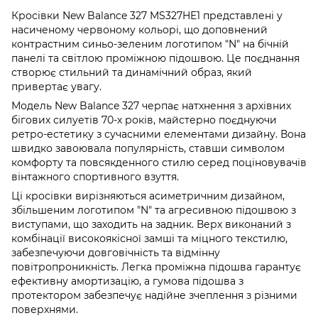
Кросівки New Balance 327 MS327HE1 представлені у
насиченому червоному кольорі, що доповнений
контрастним синьо-зеленим логотипом "N" на бічній
панелі та світлою проміжною підошвою. Це поєднання
створює стильний та динамічний образ, який
привертає увагу.
Модель New Balance 327 черпає натхнення з архівних
бігових силуетів 70-х років, майстерно поєднуючи
ретро-естетику з сучасними елементами дизайну. Вона
швидко завоювала популярність, ставши символом
комфорту та повсякденного стилю серед поціновувачів
вінтажного спортивного взуття.
Ці кросівки вирізняються асиметричним дизайном,
збільшеним логотипом "N" та агресивною підошвою з
виступами, що заходить на задник. Верх виконаний з
комбінації високоякісної замші та міцного текстилю,
забезпечуючи довговічність та відмінну
повітропроникність. Легка проміжна підошва гарантує
ефективну амортизацію, а гумова підошва з
протектором забезпечує надійне зчеплення з різними
поверхнями.