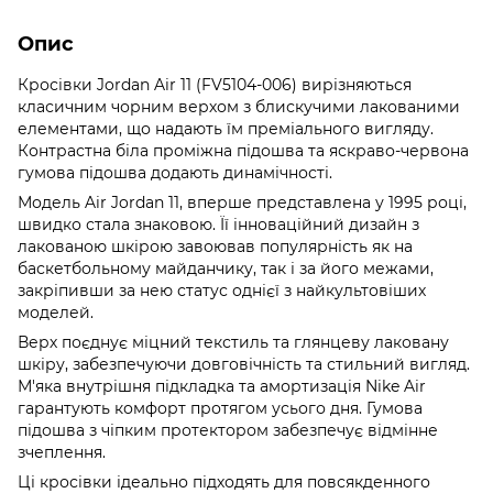
Опис
Кросівки Jordan Air 11 (FV5104-006) вирізняються
класичним чорним верхом з блискучими лакованими
елементами, що надають їм преміального вигляду.
Контрастна біла проміжна підошва та яскраво-червона
гумова підошва додають динамічності.
Модель Air Jordan 11, вперше представлена у 1995 році,
швидко стала знаковою. Її інноваційний дизайн з
лакованою шкірою завоював популярність як на
баскетбольному майданчику, так і за його межами,
закріпивши за нею статус однієї з найкультовіших
моделей.
Верх поєднує міцний текстиль та глянцеву лаковану
шкіру, забезпечуючи довговічність та стильний вигляд.
М'яка внутрішня підкладка та амортизація Nike Air
гарантують комфорт протягом усього дня. Гумова
підошва з чіпким протектором забезпечує відмінне
зчеплення.
Ці кросівки ідеально підходять для повсякденного