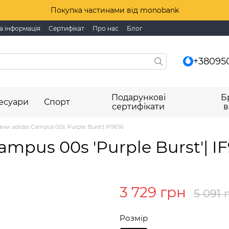
Покупка частинами від monobank
а інформація
Сертифікат
Про нас
Блог
+38095
Подарункові
Б
есуари
Спорт
сертифікати
в
вки adidas Campus 00s 'Purple Burst'| IF9616
mpus 00s 'Purple Burst'| IF
3 729 грн
5 091 
Розмір