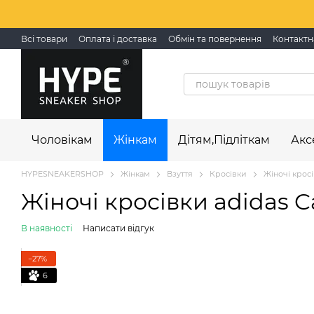
Перейти до основного контенту
Всі товари
Оплата і доставка
Обмін та повернення
Контактн
Чоловікам
Жінкам
Дітям,Підліткам
Акс
HYPESNEAKERSHOP
Жінкам
Взуття
Кросівки
Жіночі кросі
Жіночі кросівки adidas Ca
В наявності
Написати відгук
−27%
6