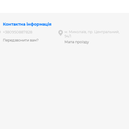
Контактна інформація
+380950887828
м. Миколаїв, пр. Центральний,
94/1
Передзвонити вам?
Мапа проїзду