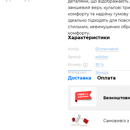
деталями, що відображають 
замшевий верх, культові три
комфорту та надійну гумову 
ідеально підходять для повс
стильних, невимушених обра
комфорту.
Характеристики
Колір
Фіолетовий
Бренд
adidas
Розмір
39 ⅓
Матеріал
Замша
Доставка
Оплата
Безкоштовна
Самовивіз з