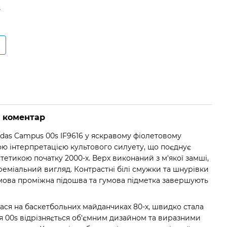
s
о коментар
das Campus 00s IF9616 у яскравому фіолетовому
ою інтерпретацією культового силуету, що поєднує
тетикою початку 2000-х. Верх виконаний з м'якої замші,
еміальний вигляд. Контрастні білі смужки та шнурівки
емова проміжна підошва та гумова підметка завершують
ся на баскетбольних майданчиках 80-х, швидко стала
я 00s відрізняється об'ємним дизайном та виразними