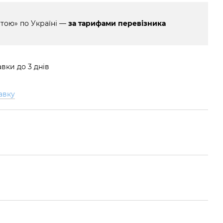
тою» по Україні —
за тарифами перевізника
вки до 3 днів
авку