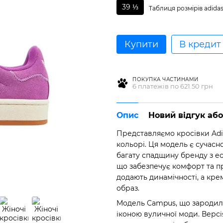
39 ⅓
Таблиця розмірів adida
Купити
В кредит
ПОКУПКА ЧАСТИНАМИ
6 платежів по 621.50 грн
Опис
Новий відгук аб
Представляємо кросівки Adi
кольорі. Ця модель є сучасн
багату спадщину бренду з ес
що забезпечує комфорт та пр
додають динамічності, а кр
образ.
Модель Campus, що зародила
іконою вуличної моди. Версі