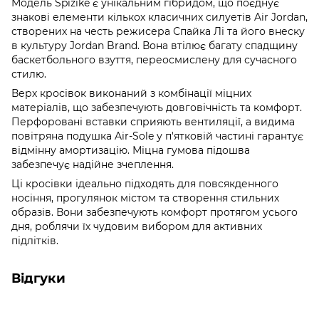
Модель Spizike є унікальним гібридом, що поєднує
знакові елементи кількох класичних силуетів Air Jordan,
створених на честь режисера Спайка Лі та його внеску
в культуру Jordan Brand. Вона втілює багату спадщину
баскетбольного взуття, переосмислену для сучасного
стилю.
Верх кросівок виконаний з комбінації міцних
матеріалів, що забезпечують довговічність та комфорт.
Перфоровані вставки сприяють вентиляції, а видима
повітряна подушка Air-Sole у п'ятковій частині гарантує
відмінну амортизацію. Міцна гумова підошва
забезпечує надійне зчеплення.
Ці кросівки ідеально підходять для повсякденного
носіння, прогулянок містом та створення стильних
образів. Вони забезпечують комфорт протягом усього
дня, роблячи їх чудовим вибором для активних
підлітків.
Відгуки