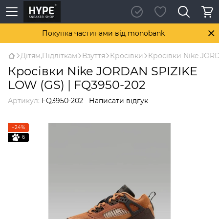
Покупка частинами від monobank
Дітям,Підліткам
Взуття
Кросівки
Кросівки Nike JORD
Кросівки Nike JORDAN SPIZIKE
LOW (GS) | FQ3950-202
Артикул:
FQ3950-202
Написати відгук
−24%
6