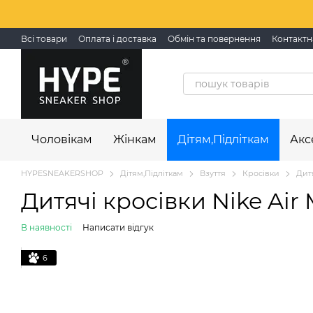
Перейти до основного контенту
Всі товари
Оплата і доставка
Обмін та повернення
Контактн
Чоловікам
Жінкам
Дітям,Підліткам
Акс
HYPESNEAKERSHOP
Дітям,Підліткам
Взуття
Кросівки
Дитя
Дитячі кросівки Nike Air 
В наявності
Написати відгук
6