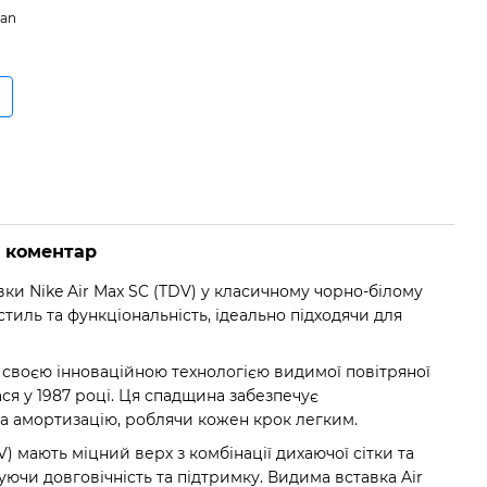
dan
о коментар
ки Nike Air Max SC (TDV) у класичному чорно-білому
стиль та функціональність, ідеально підходячи для
ма своєю інноваційною технологією видимої повітряної
я у 1987 році. Ця спадщина забезпечує
 амортизацію, роблячи кожен крок легким.
V) мають міцний верх з комбінації дихаючої сітки та
уючи довговічність та підтримку. Видима вставка Air