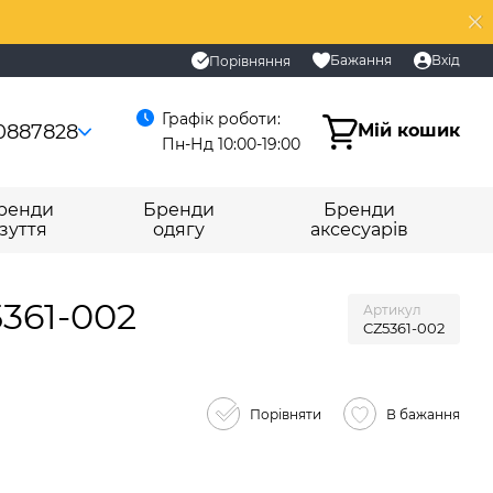
Бажання
Вхід
Порівняння
Графік роботи:
0887828
Мій кошик
Пн-Нд 10:00-19:00
ренди
Бренди
Бренди
зуття
одягу
аксесуарів
5361-002
Артикул
CZ5361-002
Порівняти
В бажання