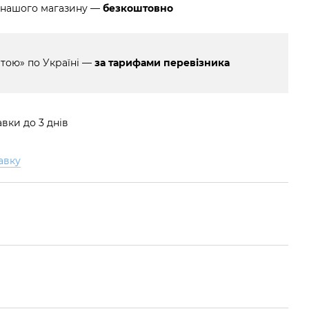
 нашого магазину —
безкоштовно
тою» по Україні —
за тарифами перевізника
вки до 3 днів
авку