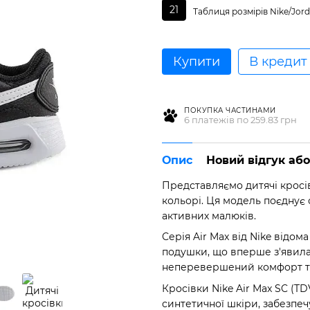
21
Таблиця розмірів Nike/Jor
Купити
В кредит
ПОКУПКА ЧАСТИНАМИ
6 платежів по 259.83 грн
Опис
Новий відгук аб
Представляємо дитячі кросів
кольорі. Ця модель поєднує 
активних малюків.
Серія Air Max від Nike відо
подушки, що вперше з'явилас
неперевершений комфорт та
Кросівки Nike Air Max SC (TD
синтетичної шкіри, забезпеч