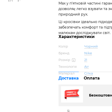
Max у п'ятковій частині гара
дозволяє легко взувати та з
природний рух.
Ці кросівки ідеально підходя
забезпечать комфорт та під
малюкам досліджувати світ.
Характеристики
Колір
Чорний
Бренд
Nike
Розмір
21
Технологія
Air
Матеріал
Сітка
Доставка
Оплата
Безкоштовна