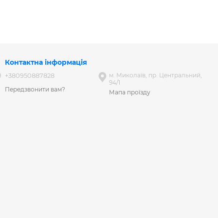
Контактна інформація
+380950887828
м. Миколаїв, пр. Центральний,
94/1
Передзвонити вам?
Мапа проїзду