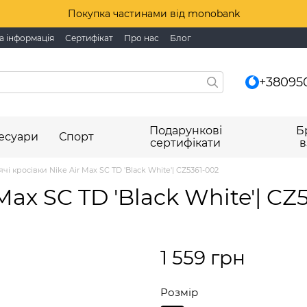
Покупка частинами від monobank
а інформація
Сертифікат
Про нас
Блог
+38095
Подарункові
Б
есуари
Спорт
сертифікати
в
чі кросівки Nike Air Max SC TD 'Black White'| CZ5361-002
Max SC TD 'Black White'| CZ
1 559 грн
Розмір