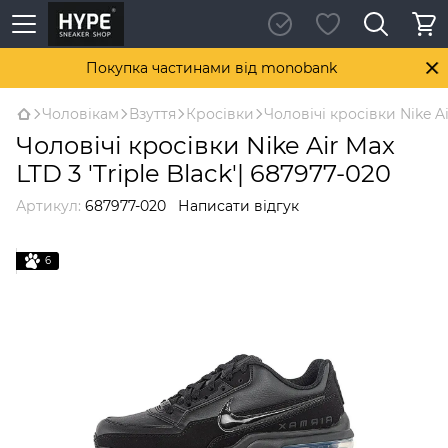
Покупка частинами від monobank
Чоловікам
Взуття
Кросівки
Чоловічі кросівки Nike Ai
Чоловічі кросівки Nike Air Max
LTD 3 'Triple Black'| 687977-020
Артикул:
687977-020
Написати відгук
6