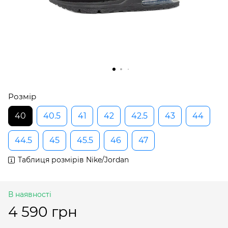
Розмір
40
40.5
41
42
42.5
43
44
44.5
45
45.5
46
47
Таблиця розмірів Nike/Jordan
В наявності
4 590 грн