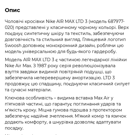
Опис
Чоловічі кросівки Nike AIR MAX LTD 3 (модель 687977-
020) представлені у класичному чорному кольорі. Верх
поєднує синтетичну шкіру та текстиль, забезпечуючи
довговічність та стильний вигляд. Глянцевий логотип
Swoosh доповнює монохромний дизайн, роблячи цю
модель універсальною для будь-якого гардеробу.
Модель AIR MAX LTD 3 є частиною легендарної лінійки
Nike Air Max. З 1987 року серія революціонізувала
взуття завдяки видимій повітряній подушці, що
забезпечила неперевершену амортизацію. LTD 3
продовжує цю спадщину, поєднуючи класичний силует
та сучасні матеріали.
Ключова особливість – видима вставка Max Air у
п'ятковій частині, що гарантує поглинання ударів та
м'якість кроку. Міцна гумова підошва з протектором
забезпечує надійне зчеплення. М'який комір та язичок
додають комфорту, а шнурівка дозволяє адаптувати
посадку.