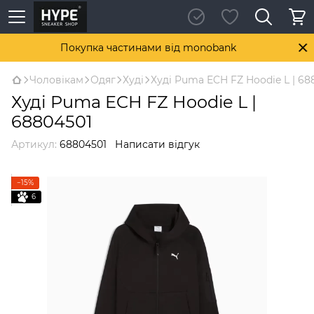
Покупка частинами від monobank
Чоловікам
Одяг
Худі
Худі Puma ECH FZ Hoodie L | 68
Худі Puma ECH FZ Hoodie L |
68804501
Артикул:
68804501
Написати відгук
−15%
6