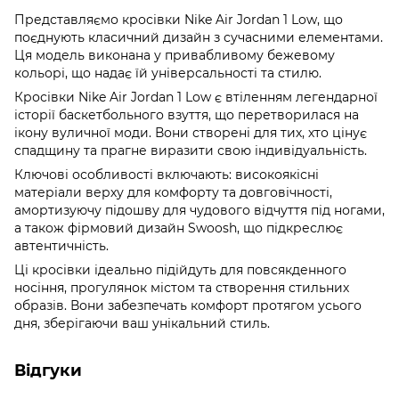
Представляємо кросівки Nike Air Jordan 1 Low, що
поєднують класичний дизайн з сучасними елементами.
Ця модель виконана у привабливому бежевому
кольорі, що надає їй універсальності та стилю.
Кросівки Nike Air Jordan 1 Low є втіленням легендарної
історії баскетбольного взуття, що перетворилася на
ікону вуличної моди. Вони створені для тих, хто цінує
спадщину та прагне виразити свою індивідуальність.
Ключові особливості включають: високоякісні
матеріали верху для комфорту та довговічності,
амортизуючу підошву для чудового відчуття під ногами,
а також фірмовий дизайн Swoosh, що підкреслює
автентичність.
Ці кросівки ідеально підійдуть для повсякденного
носіння, прогулянок містом та створення стильних
образів. Вони забезпечать комфорт протягом усього
дня, зберігаючи ваш унікальний стиль.
Відгуки