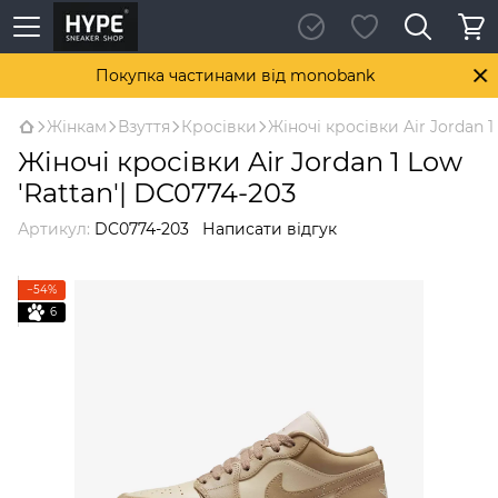
Покупка частинами від monobank
Жінкам
Взуття
Кросівки
Жіночі кросівки Air Jordan 1
Жіночі кросівки Air Jordan 1 Low
'Rattan'| DC0774-203
Артикул:
DC0774-203
Написати відгук
−54%
6