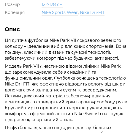
Розмір
122-128 см
Колекція
Nike Sports Wear
,
Nike Dri-FIT
Опис
Ця дитяча футболка Nike Park VII яскравого зеленого
кольору – ідеальний вибір для юних спортсменів. Вона
поєднує класичний дизайн та сучасні технології,
забезпечуючи комфорт під час будь-якої активності.
Модель Park VII є частиною відомої лінійки Nike Park,
що зарекомендувала себе як надійний та
функціональний одяг. Футболка оснащена технологією
Nike Dri-FIT, яка ефективно відводить вологу від шкіри,
допомагаючи залишатися сухим та зосередженим.
Легкий дихаючий матеріал забезпечує відмінну
вентиляцію, а стандартний крій гарантує свободу рухів.
Круглий виріз горловини та короткі рукави додають
комфорту, а фірмовий логотип Nike Swoosh на грудях
підкреслює спортивний стиль.
Ця футболка ідеально підходить для футбольних