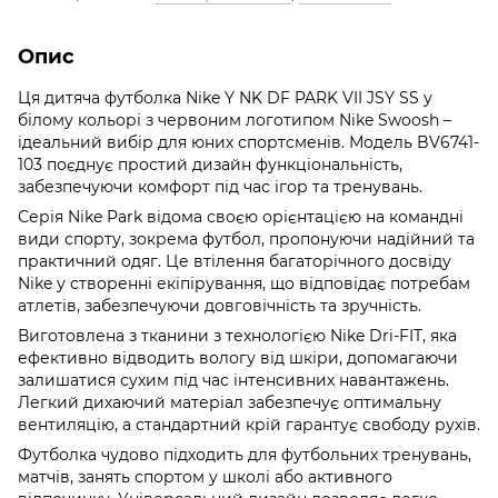
Опис
Ця дитяча футболка Nike Y NK DF PARK VII JSY SS у
білому кольорі з червоним логотипом Nike Swoosh –
ідеальний вибір для юних спортсменів. Модель BV6741-
103 поєднує простий дизайн функціональність,
забезпечуючи комфорт під час ігор та тренувань.
Серія Nike Park відома своєю орієнтацією на командні
види спорту, зокрема футбол, пропонуючи надійний та
практичний одяг. Це втілення багаторічного досвіду
Nike у створенні екіпірування, що відповідає потребам
атлетів, забезпечуючи довговічність та зручність.
Виготовлена з тканини з технологією Nike Dri-FIT, яка
ефективно відводить вологу від шкіри, допомагаючи
залишатися сухим під час інтенсивних навантажень.
Легкий дихаючий матеріал забезпечує оптимальну
вентиляцію, а стандартний крій гарантує свободу рухів.
Футболка чудово підходить для футбольних тренувань,
матчів, занять спортом у школі або активного