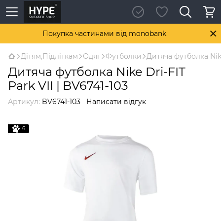
Покупка частинами від monobank
Дітям,Підліткам
Одяг
Футболки
Дитяча футболка Nike
Дитяча футболка Nike Dri-FIT
Park VII | BV6741-103
Артикул:
BV6741-103
Написати відгук
6