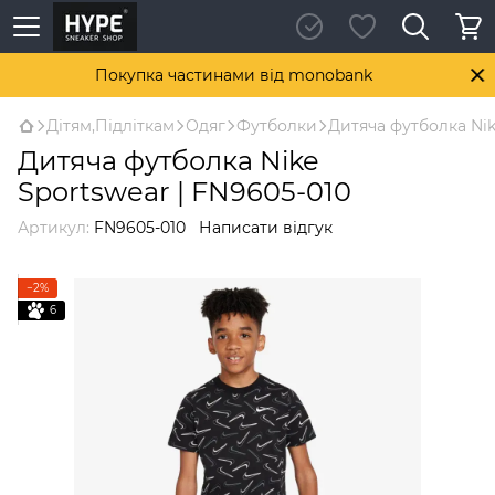
Покупка частинами від monobank
Дітям,Підліткам
Одяг
Футболки
Дитяча футболка Nik
Дитяча футболка Nike
Sportswear | FN9605-010
Артикул:
FN9605-010
Написати відгук
−2%
6