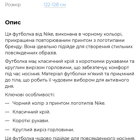
Розмір
122-128 см
Опис
Ця футболка від Nike, виконана в чорному кольорі,
прикрашена повторюваним принтом з логотипами
бренду. Вона ідеально підійде для створення стильних
повсякденних образів.
Футболка має класичний крій з короткими рукавами та
круглим вирізом горловини, що забезпечує комфорт
під час носіння. Матеріал футболки м'який та приємний
до тіла, що робить її чудовим вибором для активного
дня.
Ключові особливості:
Чорний колір з принтом логотипів Nike.
Класичний крій.
Короткі рукави.
Круглий виріз горловини.
Ця футболка чудово підійде для повсякденного носіння,