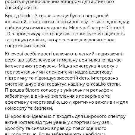
робить її універсальним вибором для активного
способу життя.
Бренд Under Armour завжди був на передовій
інновацій, створюючи спортивне взуття, яке відповідає
найвищим вимогам атлетів. Модель Charged Commit
TR 4 продовжує цю традицію, пропонуючи надійність
та продуктивність, що є основою для досягнення
спортивних цілей.
Ключові особливості включають легкий та дихаючий
верх, що забезпечує оптимальну вентиляцію під час
інтенсивних тренувань. Міцна конструкція верху з
горизонтальними елементами надає додаткову
підтримку та підвищує зносостійкість. Інтегрована
система шнурівки гарантує надійну фіксацію стопи.
Підошва білого кольору з унікальним рельєфом
забезпечує відмінне зчеплення з поверхнею та
ефективну амортизацію, що є критично важливим для
комфорту та безпеки.
Ці кросівки ідеально підходять для широкого спектру
активностей: від тренувань у спортивному залі,
кросфіту та силових вправ до повсякденного
використання. Вони забезпечують необхідну