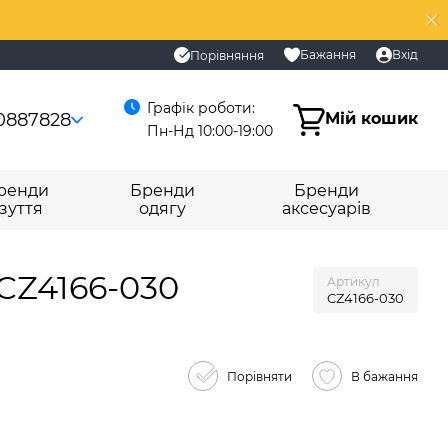
Бажання
Вхід
Порівняння
Графік роботи:
0887828
Мій кошик
Пн-Нд 10:00-19:00
ренди
Бренди
Бренди
зуття
одягу
аксесуарів
 CZ4166-030
Артикул
CZ4166-030
Порівняти
В бажання