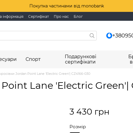
Покупка частинами від monobank
а інформація
Сертифікат
Про нас
Блог
+38095
Подарункові
Б
есуари
Спорт
сертифікати
в
кросівки Jordan Point Lane 'Electric Green'| CZ4166-030
Point Lane 'Electric Green'|
3 430 грн
Розмір