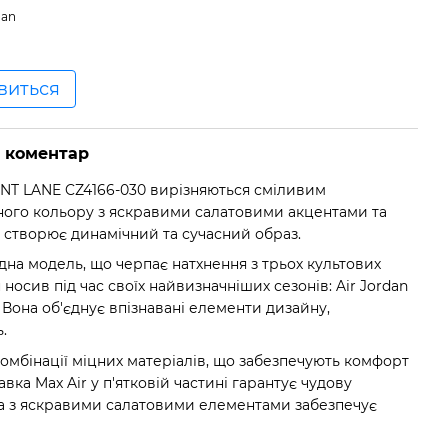
dan
явиться
о коментар
OINT LANE CZ4166-030 вирізняються сміливим
ного кольору з яскравими салатовими акцентами та
 створює динамічний та сучасний образ.
идна модель, що черпає натхнення з трьох культових
носив під час своїх найвизначніших сезонів: Air Jordan
 11. Вона об'єднує впізнавані елементи дизайну,
.
омбінації міцних матеріалів, що забезпечують комфорт
авка Max Air у п'ятковій частині гарантує чудову
а з яскравими салатовими елементами забезпечує