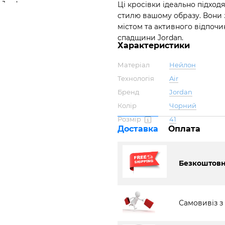
Ці кросівки ідеально підход
стилю вашому образу. Вони 
містом та активного відпоч
спадщини Jordan.
Характеристики
Матеріал
Нейлон
Технологія
Air
Бренд
Jordan
Колір
Чорний
Розмір
41
Доставка
Оплата
Безкоштовна
Самовивіз з