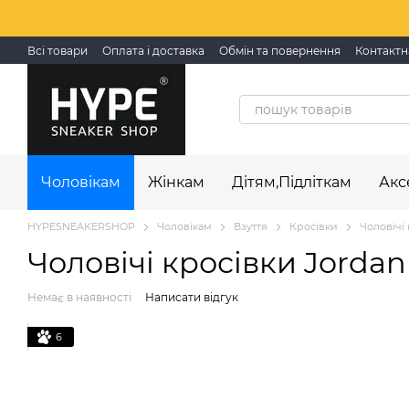
Перейти до основного контенту
Всі товари
Оплата і доставка
Обмін та повернення
Контактн
Чоловікам
Жінкам
Дітям,Підліткам
Акс
HYPESNEAKERSHOP
Чоловікам
Взуття
Кросівки
Чоловічі 
Чоловічі кросівки Jordan 
Немає в наявності
Написати відгук
6