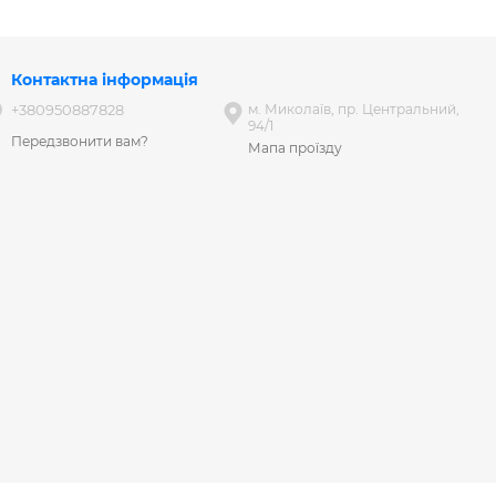
Контактна інформація
+380950887828
м. Миколаїв, пр. Центральний,
94/1
Передзвонити вам?
Мапа проїзду