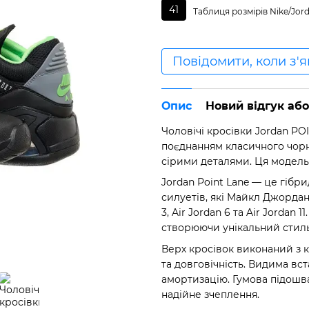
41
Таблиця розмірів Nike/Jor
Повідомити, коли з'
Опис
Новий відгук аб
Чоловічі кросівки Jordan P
поєднанням класичного чор
сірими деталями. Ця модель
Jordan Point Lane — це гібр
силуетів, які Майкл Джордан 
3, Air Jordan 6 та Air Jordan
створюючи унікальний стиль
Верх кросівок виконаний з к
та довговічність. Видима вст
амортизацію. Гумова підошв
надійне зчеплення.