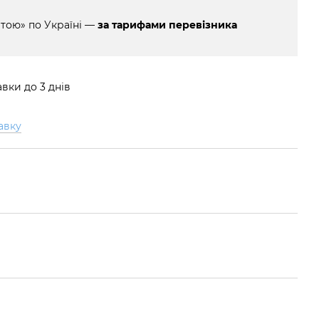
тою» по Україні —
за тарифами перевізника
вки до 3 днів
авку