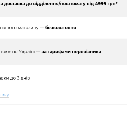
 доставка до відділення/поштомату від 4999 грн*
 нашого магазину —
безкоштовно
тою» по Україні —
за тарифами перевізника
вки до 3 днів
авку