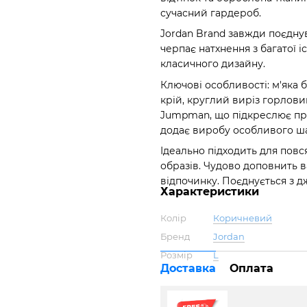
сучасний гардероб.
Jordan Brand завжди поєдну
черпає натхнення з багатої 
класичного дизайну.
Ключові особливості: м'яка 
крій, круглий виріз горлов
Jumpman, що підкреслює при
додає виробу особливого ш
Ідеально підходить для пов
образів. Чудово доповнить в
відпочинку. Поєднується з
Характеристики
Колір
Коричневий
Бренд
Jordan
Розмір
L
Доставка
Оплата