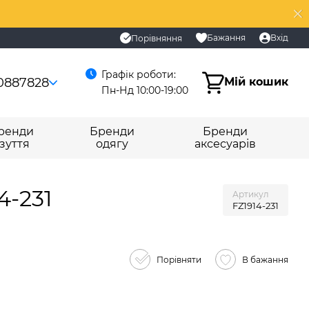
Бажання
Вхід
Порівняння
Графік роботи:
0887828
Мій кошик
Пн-Нд 10:00-19:00
ренди
Бренди
Бренди
зуття
одягу
аксесуарів
4-231
Артикул
FZ1914-231
Порівняти
В бажання