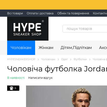
Перейти до основного контенту
Всі товари
Оплата і доставка
Обмін та повернення
Контактн
Чоловікам
Жінкам
Дітям,Підліткам
Акс
HYPESNEAKERSHOP
Чоловікам
Одяг
Футболки
Чоловіча ф
Чоловіча футболка Jordan 
В наявності
Написати відгук
6