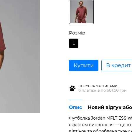
Розмір
L
Купити
В кредит
ПОКУПКА ЧАСТИНАМИ
6 платежів по 601.50 грн
Опис
Новий відгук аб
Футболка Jordan MFLT ESS W
ефектом вицвітання — це вт
відтінок та оброблена ткан