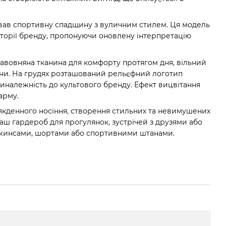
вав спортивну спадщину з вуличним стилем. Ця модель
історії бренду, пропонуючи оновлену інтерпретацію
бавовняна тканина для комфорту протягом дня, вільний
ини. На грудях розташований рельєфний логотип
належність до культового бренду. Ефект вицвітання
арму.
сякденного носіння, створення стильних та невимушених
аш гардероб для прогулянок, зустрічей з друзями або
 джинсами, шортами або спортивними штанами.