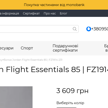
Покупка частинами від monobank
а інформація
Сертифікат
Про нас
Блог
+38095
Подарункові
Б
есуари
Спорт
сертифікати
в
утболка Jordan Flight Essentials 85 | FZ1914-231
Flight Essentials 85 | FZ191
3 609 грн
Виберіть колір