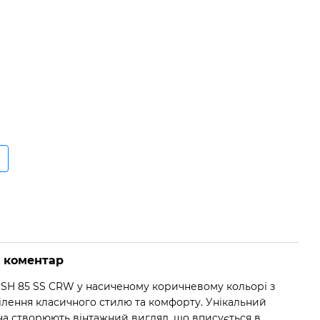
о коментар
SH 85 SS CRW у насиченому коричневому кольорі з
ілення класичного стилю та комфорту. Унікальний
ина створюють вінтажний вигляд, що вписується в