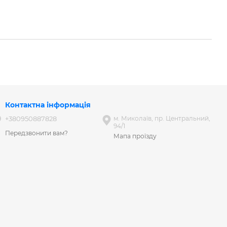
Контактна інформація
+380950887828
м. Миколаїв, пр. Центральний,
94/1
Передзвонити вам?
Мапа проїзду