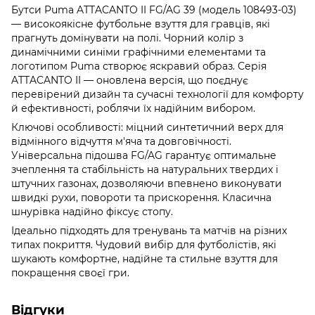
Бутси Puma ATTACANTO II FG/AG 39 (модель 108493-03)
— високоякісне футбольне взуття для гравців, які
прагнуть домінувати на полі. Чорний колір з
динамічними синіми графічними елементами та
логотипом Puma створює яскравий образ. Серія
ATTACANTO II — оновлена версія, що поєднує
перевірений дизайн та сучасні технології для комфорту
й ефективності, роблячи їх надійним вибором.
Ключові особливості: міцний синтетичний верх для
відмінного відчуття м'яча та довговічності.
Універсальна підошва FG/AG гарантує оптимальне
зчеплення та стабільність на натуральних твердих і
штучних газонах, дозволяючи впевнено виконувати
швидкі рухи, повороти та прискорення. Класична
шнурівка надійно фіксує стопу.
Ідеально підходять для тренувань та матчів на різних
типах покриття. Чудовий вибір для футболістів, які
шукають комфортне, надійне та стильне взуття для
покращення своєї гри.
Відгуки