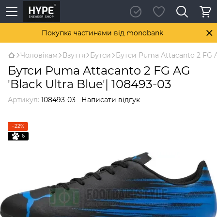
Покупка частинами від monobank
Чоловікам
Взуття
Бутси
Бутси Puma Attacanto 2 FG AG
Бутси Puma Attacanto 2 FG AG
'Black Ultra Blue'| 108493-03
Артикул:
108493-03
Написати відгук
−22%
6