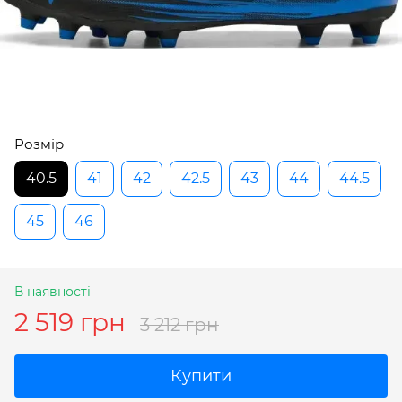
Розмір
40.5
41
42
42.5
43
44
44.5
45
46
В наявності
2 519 грн
3 212 грн
Купити