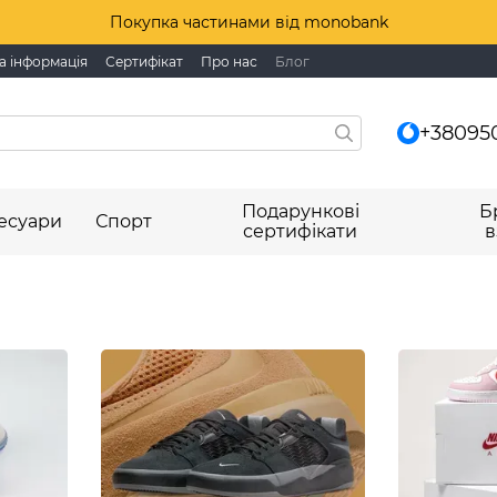
Покупка частинами від monobank
а інформація
Сертифікат
Про нас
Блог
+38095
Подарункові
Б
есуари
Спорт
сертифікати
в