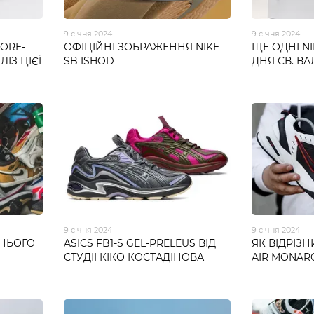
9 січня 2024
9 січня 2024
GORE-
ОФІЦІЙНІ ЗОБРАЖЕННЯ NIKE
ЩЕ ОДНІ NI
ІЗ ЦІЄЇ
SB ISHOD
ДНЯ СВ. В
9 січня 2024
9 січня 2024
ЖНЬОГО
ASICS FB1-S GEL-PRELEUS ВІД
ЯК ВІДРІЗН
СТУДІЇ КІКО КОСТАДІНОВА
AIR MONAR