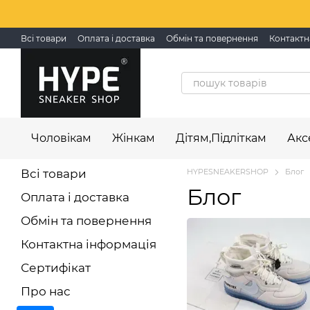
Перейти до основного контенту
Всі товари
Оплата і доставка
Обмін та повернення
Контактн
Чоловікам
Жінкам
Дітям,Підліткам
Акс
Всі товари
HYPESNEAKERSHOP
Блог
Блог
Оплата і доставка
Обмін та повернення
Контактна інформація
Сертифікат
Про нас