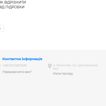
ЯК ВІДРІЗНИТИ
ВІД ПІДРОБКИ
Контактна інформація
+380950887828
м. Миколаїв, пр. Центральний,
94/1
Передзвонити вам?
Мапа проїзду