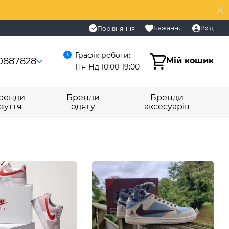
Бажання
Вхід
Порівняння
Графік роботи:
0887828
Мій кошик
Пн-Нд 10:00-19:00
ренди
Бренди
Бренди
зуття
одягу
аксесуарів