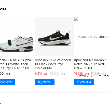
мо
осівки Nike Air Alpha
Кросівки Nike Wildhorse
Кросівки Air Jordan 3
rce 88 'White Black
10 'Black Wolf Grey'|
Retro 2022 'Fire Red'|
ch Grey'| DZ4627-101
FV2338-001
DN3707-160
900 грн
6 819 грн
10 140 грн
16 299 грн
17 909 грн
Купити
Купити
Купити
р