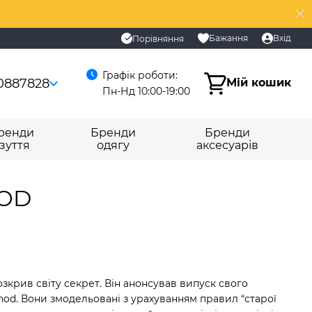
Бажання
Вхід
Порівняння
Графік роботи:
0887828
Мій кошик
Пн-Нд 10:00-19:00
ренди
Бренди
Бренди
зуття
одягу
аксесуарів
HOD
зкрив світу секрет. Він анонсував випуск свого
shod. Вони змодельовані з урахуванням правил “старої