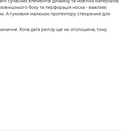
гато сучасних елементів дизайну та новітніх матеріалів.
зовнішнього боку та перфорація носка - важливі
ми. А гумовий малюнок протектору створений для
шеничне. Хоча дата релізу ще не оголошена, тому