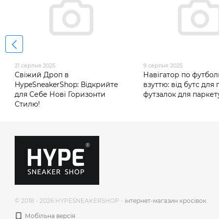
21 серпня 2025
9 серпня 2025
Свіжий Дроп в
Навігатор по футбо
HypeSneakerShop: Відкрийте
взуттю: від бутс для 
для Себе Нові Горизонти
футзалок для паркет
Стилю!
© 2018 - 2026 HYPESNEAKERSHOP -
інтернет-магазин кросівок
Мобільна версія