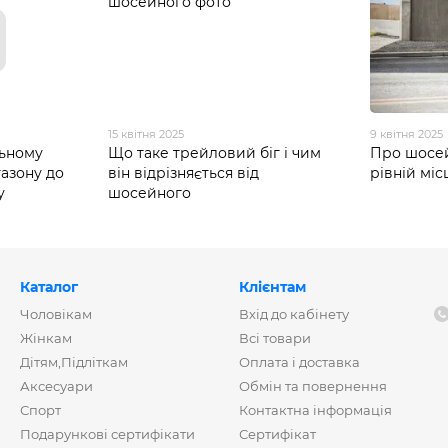
15 квітня 2025
9 квітня 2025
льному
Що таке трейловий біг і чим
Про шосей
газону до
він відрізняється від
рівній міс
у
шосейного
Каталог
Клієнтам
Чоловікам
Вхід до кабінету
Жінкам
Всі товари
Дітям,Підліткам
Оплата і доставка
Аксесуари
Обмін та повернення
Спорт
Контактна інформація
Подарункові сертифікати
Сертифікат