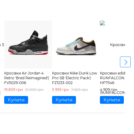
Кросівки Air Jordan 4
Кросівки Nike Dunk Low
Кросівки adidas
Retro 'Bred Reimagined'|
Pro SB 'Electric Pack'|
RUNFALCON 3 10 (4
FV5029-006
FZ1233-002
HP7546
19 809 грн
21 200 грн
5 959 грн
7 625 грн
4 909 грн
Купити
Купити
Купити