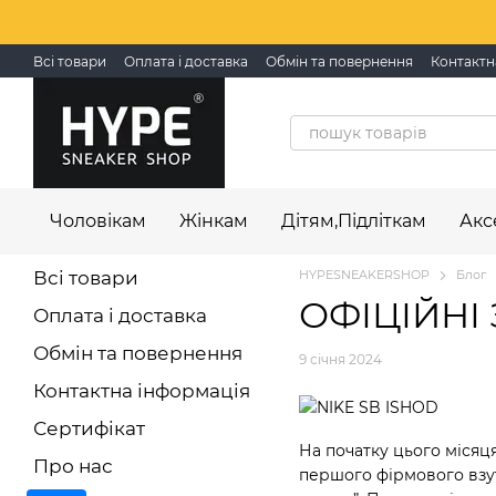
Перейти до основного контенту
Всі товари
Оплата і доставка
Обмін та повернення
Контактн
Чоловікам
Жінкам
Дітям,Підліткам
Акс
Всі товари
HYPESNEAKERSHOP
Блог
ОФІЦІЙНІ
Оплата і доставка
Обмін та повернення
9 січня 2024
Контактна інформація
Сертифікат
На початку цього місяц
Про нас
першого фірмового взут