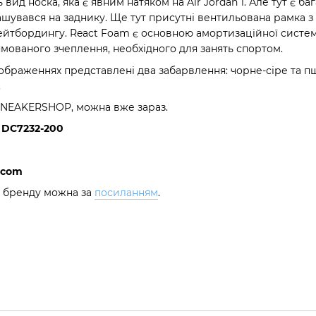
 вид носка, яка є явним натяком на Air Jordan 1. Але тут є ба
шувався на заднику. Ще тут присутні вентильована рамка з 
кейтбордингу. React Foam є основною амортизаційної систе
мованого зчеплення, необхідного для занять спортом.
зображеннях представлені два забарвлення: чорне-сіре та п
.
SNEAKERSHOP, можна вже зараз.
 DC7232-200
.com
і бренду можна за
посиланням
.