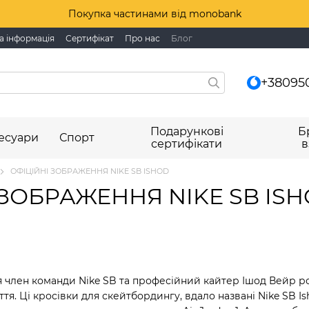
Покупка частинами від monobank
а інформація
Сертифікат
Про нас
Блог
+38095
Подарункові
Б
есуари
Спорт
сертифікати
в
ОФІЦІЙНІ ЗОБРАЖЕННЯ NIKE SB ISHOD
 ЗОБРАЖЕННЯ NIKE SB IS
я член команди Nike SB та професійний кайтер Ішод Вейр ро
тя. Ці кросівки для скейтбордингу, вдало названі Nike SB I