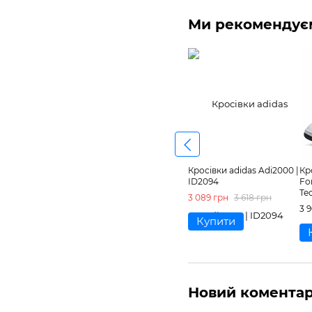
Ми рекомендує
Кросівки adidas Adi2000 |
Кр
ID2094
Fo
Te
3 089 грн
3 618 грн
3 
Купити
Новий комента