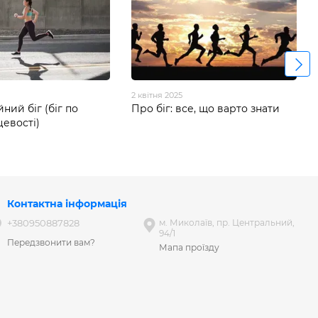
2 квітня 2025
ний біг (біг по
Про біг: все, що варто знати
цевості)
Контактна інформація
+380950887828
м. Миколаїв, пр. Центральний,
94/1
Передзвонити вам?
Мапа проїзду