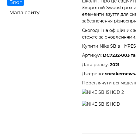
школи”. Про це свідчить
Блог
Зворотній Swoosh розта
Мапа сайту
елементи взуття для с
забезпечення різноспря
Сьогодні на офіційних 
стежте за оновленнями
Купити Nike SB в HYPE
Артикул:
DC7232-003 та
Дата релізу:
2021
Джерело:
sneakernews
Переглянути всі модел