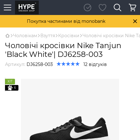
Покупка частинами від monobank
Чоловікам
Взуття
Кросівки
Чоловічі кросівки Nike T
Чоловічі кросівки Nike Tanjun
'Black White'| DJ6258-003
Артикул:
DJ6258-003
12 відгуків
ХІТ
6