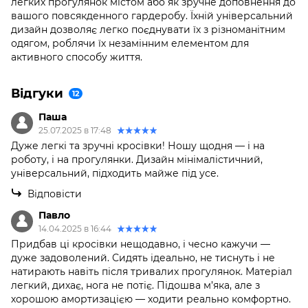
легких прогулянок містом або як зручне доповнення до
вашого повсякденного гардеробу. Їхній універсальний
дизайн дозволяє легко поєднувати їх з різноманітним
одягом, роблячи їх незамінним елементом для
активного способу життя.
Відгуки
12
Паша
25.07.2025 в 17:48
Дуже легкі та зручні кросівки! Ношу щодня — і на
роботу, і на прогулянки. Дизайн мінімалістичний,
універсальний, підходить майже під усе.
Відповісти
Павло
14.04.2025 в 16:44
Придбав ці кросівки нещодавно, і чесно кажучи —
дуже задоволений. Сидять ідеально, не тиснуть і не
натирають навіть після тривалих прогулянок. Матеріал
легкий, дихає, нога не потіє. Підошва м’яка, але з
хорошою амортизацією — ходити реально комфортно.