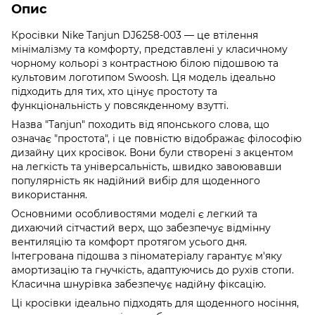
Опис
Кросівки Nike Tanjun DJ6258-003 — це втілення
мінімалізму та комфорту, представлені у класичному
чорному кольорі з контрастною білою підошвою та
культовим логотипом Swoosh. Ця модель ідеально
підходить для тих, хто цінує простоту та
функціональність у повсякденному взутті.
Назва "Tanjun" походить від японського слова, що
означає "простота", і це повністю відображає філософію
дизайну цих кросівок. Вони були створені з акцентом
на легкість та універсальність, швидко завоювавши
популярність як надійний вибір для щоденного
використання.
Основними особливостями моделі є легкий та
дихаючий сітчастий верх, що забезпечує відмінну
вентиляцію та комфорт протягом усього дня.
Інтегрована підошва з піноматеріалу гарантує м'яку
амортизацію та гнучкість, адаптуючись до рухів стопи.
Класична шнурівка забезпечує надійну фіксацію.
Ці кросівки ідеально підходять для щоденного носіння,