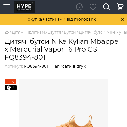
Покупка частинами від monobank
Дітям,Підліткам
Взуття
Бутси
Дитячі бутси Nike Kylia
Дитячі бутси Nike Kylian Mbappé
x Mercurial Vapor 16 Pro GS |
FQ8394-801
Артикул:
FQ8394-801
Написати відгук
−14%
6