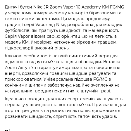
Дитячі бутси Nike JR Zoom Vapor 16 Academy KM FG/MG
у яскравому помаранчевому кольорі з бірюзовими та
темно-синіми акцентами. Ця модель продовжує
традиції серії Vapor від Nike, розроблена для молодих
футболістів, які прагнуть швидкості та маневреності.
Серія Vapor відома своєю орієнтацією на легкість, а
модель KM, ймовірно, натхненна зірковим гравцем,
підкреслює її високий рівень.
Ключові особливості: легкий синтетичний верх для
відмінного відчуття м'яча та щільної посадки. Вставка
Zoom Air у п'яті гарантує амортизацію та повернення
енергії, дозволяючи гравцям швидше реагувати та
прискорюватися. Універсальна підошва FG/MG з
конічними шипами забезпечує надійне зчеплення на
натуральних твердих покриттях та штучній траві.
Ідеально підходять для юних спортсменів, які шукають
перевагу у швидкості та контролі м'яча. Призначені для
ігор та тренувань на різних типах полів, допомагають
розвивати швидкість, спритність та точність ударів.