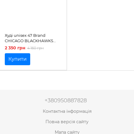
Худі unisex 47 Brand
CHICAGO BLACKHAWKS
IMPRINT BA | 636658JK-FS
2 350 грн
4 160 грн
Купити
+380950887828
Контактна інформація
Повна версія сайту
Мапа сайту