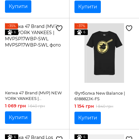
Купити
Купити
−35%
−37%
6
6
Кепка 47 Brand (MVP) NEW
Футболка New Balance |
YORK YANKEES |
618882JK-FS
MVPSP17WBP-SWL
1 069 грн
1 154 грн
1 640 грн
1 840 грн
Купити
Купити
6
6