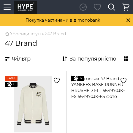
Покупка частинами від monobank
Бренди взуття
47 Brand
47 Brand
Фільтр
За популярністю
−48%
6
6