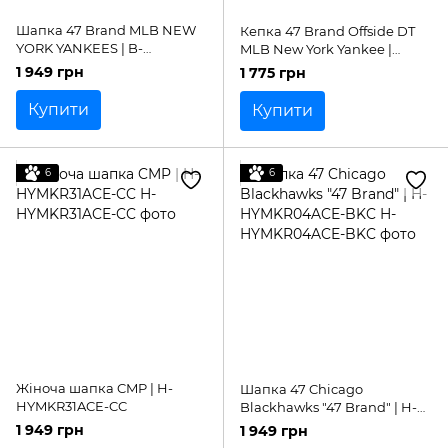
Шапка 47 Brand MLB NEW
Кепка 47 Brand Offside DT
YORK YANKEES | B-
MLB New York Yankee |
HYMKR17ACE-MS
FNDOF17GWP-G6B
1 949 грн
1 775 грн
Купити
Купити
6
6
Жіноча шапка CMP | H-
Шапка 47 Chicago
HYMKR31ACE-CC
Blackhawks "47 Brand" | H-
HYMKR04ACE-BKC
1 949 грн
1 949 грн