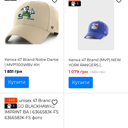
6
Кепка 47 Brand Notre Dame
Кепка 47 Brand (MVP) NEW
| MVP1100WBV-KH
YORK RANGERS |
MVP13WBV-RY
1 851 грн
1 079 грн
1 680 грн
Купити
Купити
−44%
6