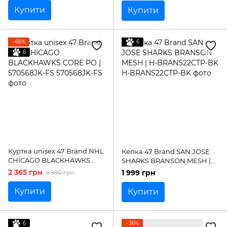
Купити
Купити
−66%
6
6
Куртка unisex 47 Brand NHL
Кепка 47 Brand SAN JOSE
CHICAGO BLACKHAWKS
SHARKS BRANSON MESH |
CORE PO | 570568JK-FS
H-BRANS22CTP-BK
2 365 грн
1 999 грн
6 990 грн
Купити
Купити
6
−36%