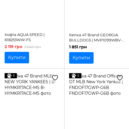
Кофта AQUA SPEED |
Кепка 47 Brand GEORGIA
618253WW-FS
BULLDOGS | MVP1099WBV-
BK
2 119 грн
1 851 грн
3 640 грн
Купити
Купити
6
6