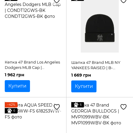
Кепка 47 Brand Los Angeles
Шапка 47 Brand MLB NY
Dodgers MLB Cap |
YANKEES RAISED | B-
CONDT12GWS-BK
RKN17ACE-BKF
1 962 грн
1 669 грн
Купити
Купити
−42%
6
6