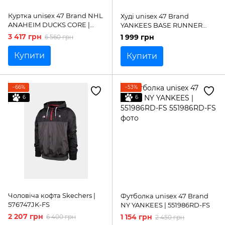
Куртка unisex 47 Brand NHL
Худі unisex 47 Brand
ANAHEIM DUCKS CORE |
YANKEES BASE RUNNER
616073NT-FS
BRUSHED FL | 564970JK-FS
3 417 грн
1 999 грн
6 560 грн
Купити
Купити
−66%
−53%
6
6
Чоловіча кофта Skechers |
Футболка unisex 47 Brand
576747JK-FS
NY YANKEES | 551986RD-FS
2 207 грн
1 154 грн
6 400 грн
2 450 грн