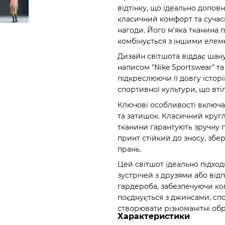
відтінку, що ідеально допо
класичний комфорт та сучас
нагоди. Його м'яка тканина 
комбінується з іншими елем
Дизайн світшота віддає шану
написом "Nike Sportswear" та 
підкреслюючи її довгу історі
спортивної культури, що втіл
Ключові особливості включа
та затишок. Класичний кругл
тканини гарантують зручну 
принт стійкий до зносу, збе
прань.
Цей світшот ідеально підход
зустрічей з друзями або ві
гардероба, забезпечуючи ком
поєднується з джинсами, с
створювати різноманітні обр
Характеристики