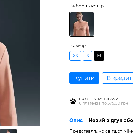
Виберіть колір
Розмір
XS
S
M
Купити
В кредит
ПОКУПКА ЧАСТИНАМИ
6 платежів по 575.00 грн
Опис
Новий відгук аб
Представляємо світшот Nike