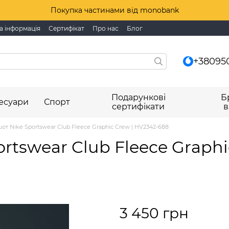
Покупка частинами від monobank
а інформація
Сертифікат
Про нас
Блог
+38095
Подарункові
Б
есуари
Спорт
сертифікати
в
от Nike Sportswear Club Fleece Graphic Crew | HV2342-688
rtswear Club Fleece Graphi
3 450 грн