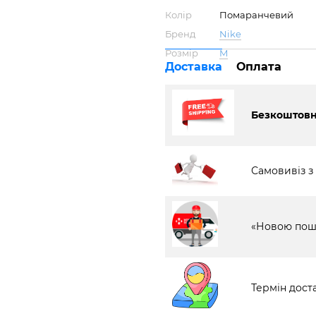
Колір
Помаранчевий
Бренд
Nike
Розмір
M
Доставка
Оплата
Безкоштовна
Самовивіз з
«Новою пош
Термін доста