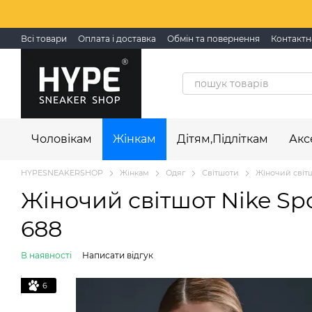
Перейти до основного контенту
Всі товари
Оплата і доставка
Обмін та повернення
Контактн
Чоловікам
Жінкам
Дітям,Підліткам
Акс
HYPESNEAKERSHOP
Жінкам
Одяг
Світшоти
Жіночий світш
Жіночий світшот Nike Spo
688
В наявності
Написати відгук
6