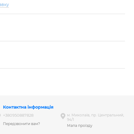
авку
Контактна інформація
+380950887828
м. Миколаїв, пр. Центральний,
94/1
Передзвонити вам?
Мапа проїзду