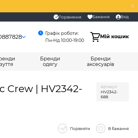
Бажання
Вхід
Порівняння
Графік роботи:
0887828
Мій кошик
Пн-Нд 10:00-19:00
ренди
Бренди
Бренди
зуття
одягу
аксесуарів
c Crew | HV2342-
Артикул
HV2342-
688
Порівняти
В бажання