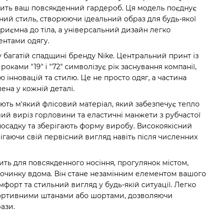
внить ваш повсякденний гардероб. Ця модель поєднує
ний стиль, створюючи ідеальний образ для будь-якої
приємна до тіла, а універсальний дизайн легко
ентами одягу.
 багатій спадщині бренду Nike. Центральний принт із
роками "19" і "72" символізує рік заснування компанії,
ю інновацій та стилю. Це не просто одяг, а частина
ена у кожній деталі.
ють м'який флісовий матеріал, який забезпечує тепло
ий виріз горловини та еластичні манжети з рубчастої
посадку та зберігають форму виробу. Високоякісний
рігаючи свій первісний вигляд навіть після численних
ить для повсякденного носіння, прогулянок містом,
дпочинку вдома. Він стане незамінним елементом вашого
форт та стильний вигляд у будь-якій ситуації. Легко
портивними штанами або шортами, дозволяючи
ази.