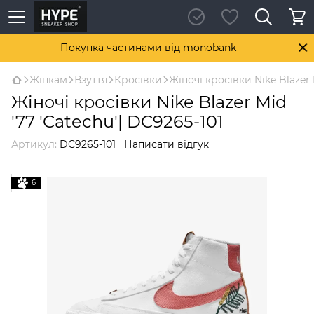
Покупка частинами від monobank
Жінкам
Взуття
Кросівки
Жіночі кросівки Nike Blazer 
Жіночі кросівки Nike Blazer Mid
'77 'Catechu'| DC9265-101
Артикул:
DC9265-101
Написати відгук
6