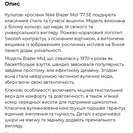
Опис
Культові кросівки Nike Blazer Mid '77 SE поєднують
класичний стиль та сучасні акценти. Модель виконана
у білому кольорі, що надає їй свіжого та
універсального вигляду. Рожево-кораловий логотип
Swoosh контрастує з основним відтінком, а витончена
вишивка із зображенням рослинних мотивів на бічній
панелі додає унікальності.
Модель Blazer Mid, що з'явилася у 1970-х роках як
баскетбольне взуття, швидко завоювала популярність
завдяки простому, але ефектному дизайну. Згодом
вона стала невід'ємною частиною вуличної моди,
зберігаючи свою автентичність.
Ключові особливості включають міцний текстильний
верх для комфорту та довговічності, а також м'який
комір середньої висоти для підтримки щиколотки.
Класична вулканізована конструкція підошви гарантує
відмінне зчеплення та гнучкість. Деталі з коричневої
шкіри на язичку та заднику додають преміального
вигляду.