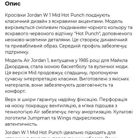
Опис
Кросівки Jordan W 1 Mid Hot Punch поєднують
класичний дизайн з яскравими акцентами. Модель
вирізняється сміливим поєднанням чорного кольору та
яскравого червоного відтінку "Hot Punch", доповненого
неоново-жовтими деталями. Це створює динамічний
та привабливий образ. Середній профіль забезпечує
підтримку.
Модель Air Jordan 1, випущена у 1985 році для Майкла
Джордана, стала іконою баскетболу та вуличної моди.
Ця версія Mid продовжує спадщину, пропонуючи
сучасну інтерпретацію класики. Виготовлені з якісних
матеріалів, вони забезпечують довговічність та
комфорт.
Верх зі шкіри гарантує надійну фіксацію. Перфорація
на носку покращує вентиляцію, а м'яка підошва з
технологією Air забезпечує легку амортизацію. Культові
логотипи Jumpman та Wings підкреслюють
автентичність.
Jordan W 1 Mid Hot Punch ідеально підходять для