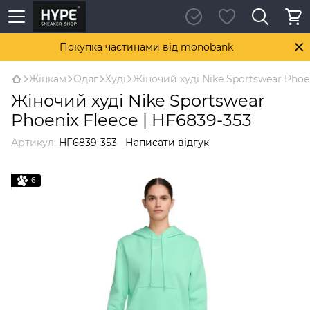
Покупка частинами від monobank
Жінкам
Одяг
Худі
Жіночий худі Nike Sportswear Phoen
Жіночий худі Nike Sportswear
Phoenix Fleece | HF6839-353
Артикул:
HF6839-353
Написати відгук
6