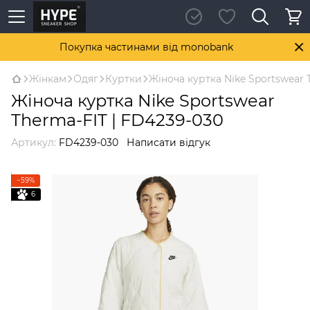
Покупка частинами від monobank
Жінкам
Одяг
Куртки
Жіноча куртка Nike Sportswear 
Жіноча куртка Nike Sportswear
Therma-FIT | FD4239-030
Артикул:
FD4239-030
Написати відгук
−59%
6