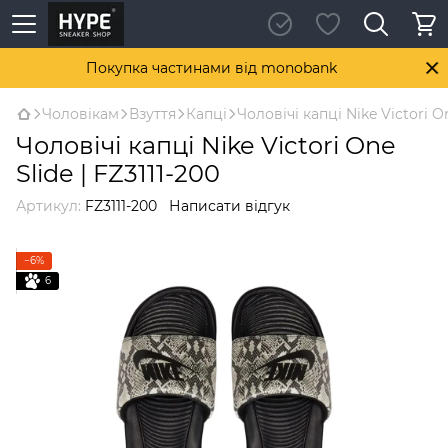
Покупка частинами від monobank
Чоловікам
Взуття
Капці
Чоловічі капці Nike Victori On
Чоловічі капці Nike Victori One
Slide | FZ3111-200
Артикул:
FZ3111-200
Написати відгук
−6%
6