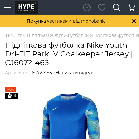
Покупка частинами від monobank
Дітям,Підліткам
Одяг
Футболки
Підліткова футболка 
Підліткова футболка Nike Youth
Dri-FIT Park IV Goalkeeper Jersey |
CJ6072-463
Артикул:
CJ6072-463
Написати відгук
−8%
6