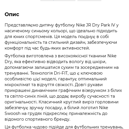
Опис
Представляємо дитячу футболку Nike JR Dry Park IV у
насиченому синьому кольорі, що ідеально підходить
для юних спортсменів. Ця модель поєднує в собі
функціональність та стильний дизайн, забезпечуючи
комфорт під час будь-яких активностей.
Футболка виготовлена з високоякісної тканини Nike
Dry, яка ефективно відводить вологу від шкіри,
допомагаючи залишатися сухим та зосередженим на
тренуванні. Технологія Dri-FIT, що є ключовою
особливістю цієї моделі, гарантує оптимальний
мікроклімат та відчуття свіжості. Довгі рукави
прикрашені динамічним графічним візерунком з білих
та світло-синіх ліній, що додає виробу сучасності та
оригінальності. Класичний круглий виріз горловини
забезпечує зручну посадку, а білий логотип Nike
Swoosh на грудях підкреслює приналежність до
відомого спортивного бренду.
Ця футболка чудово підійде для футбольних тренувань,