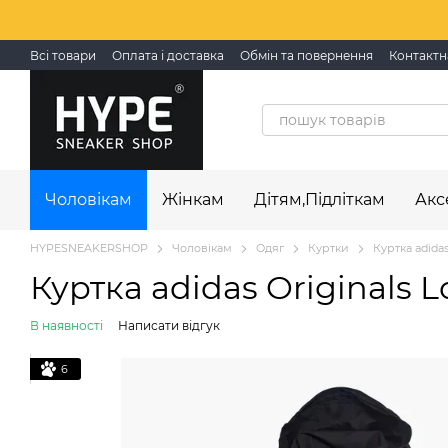
Перейти до основного контенту
Всі товари
Оплата і доставка
Обмін та повернення
Контактн
Чоловікам
Жінкам
Дітям,Підліткам
Акс
HYPESNEAKERSHOP
Чоловікам
Одяг
Куртки
Куртка adidas
Куртка adidas Originals L
В наявності
Написати відгук
6