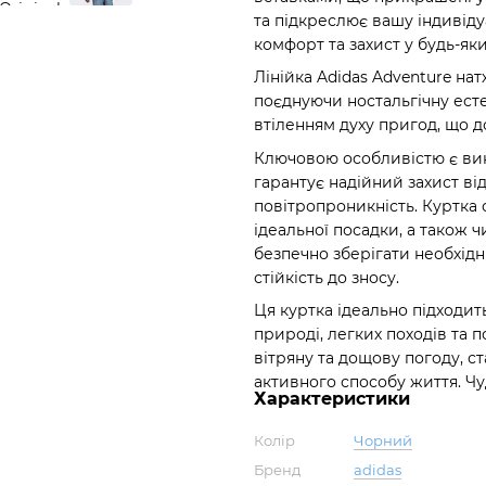
та підкреслює вашу індивідуа
комфорт та захист у будь-яки
Лінійка Adidas Adventure на
поєднуючи ностальгічну ест
втіленням духу пригод, що д
Ключовою особливістю є вик
гарантує надійний захист ві
повітропроникність. Куртк
ідеальної посадки, а також
безпечно зберігати необхідн
стійкість до зносу.
Ця куртка ідеально підходит
природі, легких походів та 
вітряну та дощову погоду, 
активного способу життя. Чу
Характеристики
Колір
Чорний
Бренд
adidas