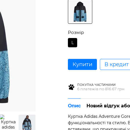
Розмір
L
Купити
В кредит
ПОКУПКА ЧАСТИНАМИ
6 платежів по 816.67 грн
Опис
Новий відгук аб
Куртка Adidas Adventure Gor
функціональності та стилю.
вставками, що прикрашені у