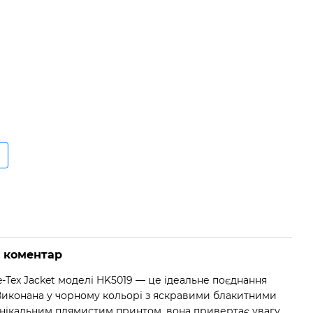
о коментар
e-Tex Jacket моделі HK5019 — це ідеальне поєднання
 Виконана у чорному кольорі з яскравими блакитними
нікальним плямистим принтом, вона привертає увагу