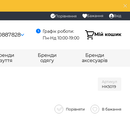
Бажання
Вхід
Порівняння
Графік роботи:
0887828
Мій кошик
Пн-Нд 10:00-19:00
ренди
Бренди
Бренди
зуття
одягу
аксесуарів
Артикул
HK5019
Порівняти
В бажання