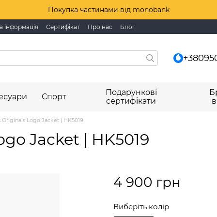
Покупка частинами від monobank
а інформація
Сертифікат
Про нас
Блог
+38095
Подарункові
Б
есуари
Спорт
сертифікати
в
 Originals Logo Jacket | HK5019
ogo Jacket | HK5019
4 900 грн
Виберіть колір