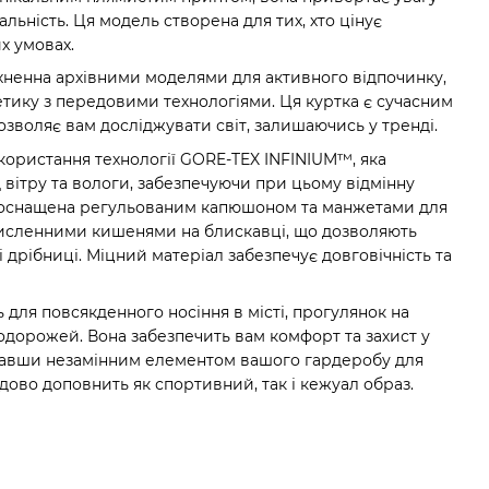
льність. Ця модель створена для тих, хто цінує
х умовах.
тхненна архівними моделями для активного відпочинку,
етику з передовими технологіями. Ця куртка є сучасним
озволяє вам досліджувати світ, залишаючись у тренді.
ористання технології GORE-TEX INFINIUM™, яка
д вітру та вологи, забезпечуючи при цьому відмінну
а оснащена регульованим капюшоном та манжетами для
 численними кишенями на блискавці, що дозволяють
і дрібниці. Міцний матеріал забезпечує довговічність та
ь для повсякденного носіння в місті, прогулянок на
подорожей. Вона забезпечить вам комфорт та захист у
ставши незамінним елементом вашого гардеробу для
дово доповнить як спортивний, так і кежуал образ.