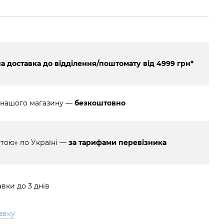
 доставка до відділення/поштомату від 4999 грн*
 нашого магазину —
безкоштовно
тою» по Україні —
за тарифами перевізника
вки до 3 днів
авку