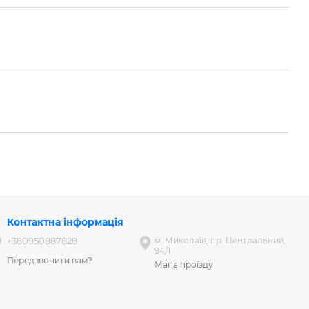
Контактна інформація
+380950887828
м. Миколаїв, пр. Центральний,
94/1
Передзвонити вам?
Мапа проїзду