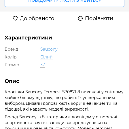
До обраного
Порівняти
Характеристики
Бренд
Saucony
Колір
Білий
Розмір
37
Опис
Кросівки Saucony Tempest S70871-8 виконані у світлому,
майже білому відтінку, що робить їх універсальним
вибором. Дизайн доповнюють коричневі акценти на
підошві, які надають моделі виразності.
Бренд Saucony, з багаторічним досвідом у створенні
спортивного взуття, завжди зосереджувався на
поєднанні інновацій та комфорту. Модель Tempest