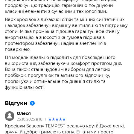
продовжує цю традицію, гармонійно поєднуючи
класичні елементи з сучасними технологіями.
Верх кросівок з дихаючої сітки та міцних синтетичних
накладок забезпечує відмінну вентиляцію та підтримку
стопи. М'яка проміжна підошва гарантує ефективну
амортизацію, а зносостійка гумова підошва з
протектором забезпечує надійне зчеплення з
поверхнею.
Ця модель ідеально підходить для повсякденного
використання, забезпечуючи комфорт протягом дня.
Вона також стане чудовим вибором для легких
пробіжок, прогулянок та активного відпочинку,
пропонуючи оптимальне поєднання стилю та
функціональності.
Відгуки
2
Олеся
25.10.2025 в 18:11
Кросівки Saucony TEMPEST реально круті! Дуже легкі,
зручні й добре тримають стопу. Бігати чи просто