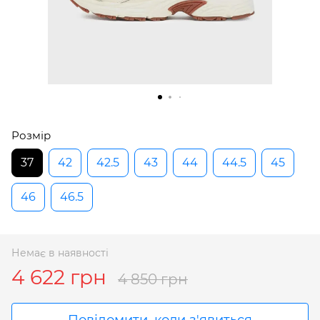
Розмір
37
42
42.5
43
44
44.5
45
46
46.5
Немає в наявності
4 622 грн
4 850 грн
Повідомити, коли з'явиться