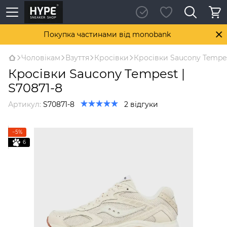
Покупка частинами від monobank
Чоловікам
Взуття
Кросівки
Кросівки Saucony Tempes
Кросівки Saucony Tempest |
S70871-8
Артикул:
S70871-8
2 відгуки
−5%
6