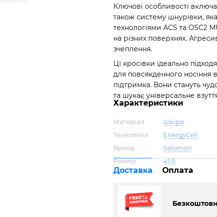
Ключові особливості включаю
також систему шнурівки, яка
технологіями ACS та OSC2 MU
на різних поверхнях. Агрес
зчеплення.
Ці кросівки ідеально підход
для повсякденного носіння в
підтримка. Вони стануть чуд
та шукає універсальне взуття
Характеристики
Матеріал
Шкіра
Технологія
EnergyCell
Бренд
Salomon
Розмір
41.5
Доставка
Оплата
Безкоштовна