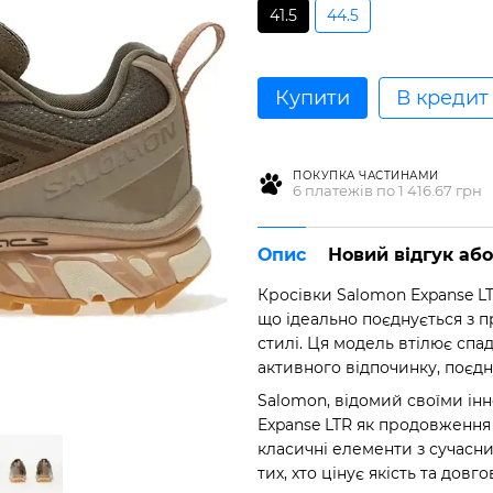
41.5
44.5
Купити
В кредит
ПОКУПКА ЧАСТИНАМИ
6 платежів по 1 416.67 грн
Опис
Новий відгук аб
Кросівки Salomon Expanse LT
що ідеально поєднується з п
стилі. Ця модель втілює спа
активного відпочинку, поєдн
Salomon, відомий своїми ін
Expanse LTR як продовження
класичні елементи з сучасн
тих, хто цінує якість та довго