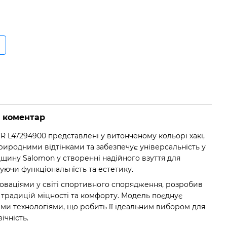
о коментар
R L47294900 представлені у витонченому кольорі хакі,
риродними відтінками та забезпечує універсальність у
дщину Salomon у створенні надійного взуття для
уючи функціональність та естетику.
новаціями у світі спортивного спорядження, розробив
 традицій міцності та комфорту. Модель поєднує
ими технологіями, що робить її ідеальним вибором для
вічність.