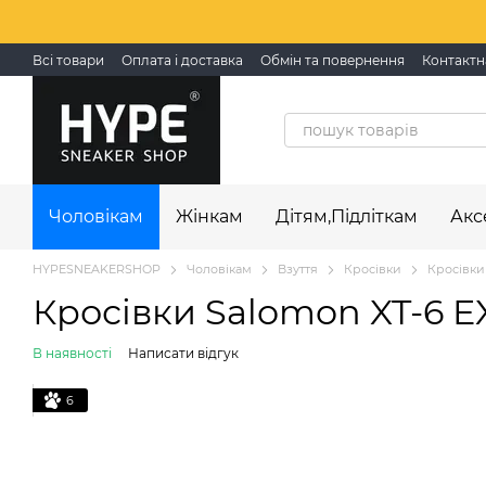
Перейти до основного контенту
Всі товари
Оплата і доставка
Обмін та повернення
Контактн
Чоловікам
Жінкам
Дітям,Підліткам
Акс
HYPESNEAKERSHOP
Чоловікам
Взуття
Кросівки
Кросівки
Кросівки Salomon XT-6 E
В наявності
Написати відгук
6