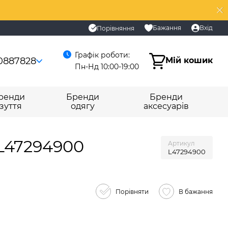
Бажання
Вхід
Порівняння
Графік роботи:
0887828
Мій кошик
Пн-Нд 10:00-19:00
ренди
Бренди
Бренди
зуття
одягу
аксесуарів
 L47294900
Артикул
L47294900
Порівняти
В бажання