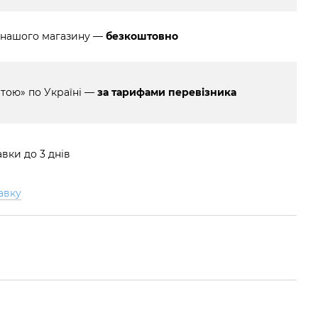
 нашого магазину —
безкоштовно
тою» по Україні —
за тарифами перевізника
вки до 3 днів
авку