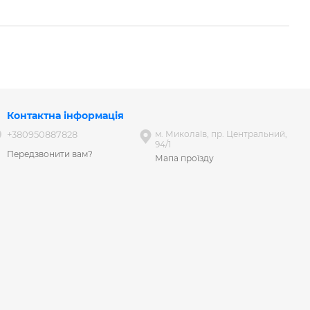
Контактна інформація
+380950887828
м. Миколаїв, пр. Центральний,
94/1
Передзвонити вам?
Мапа проїзду