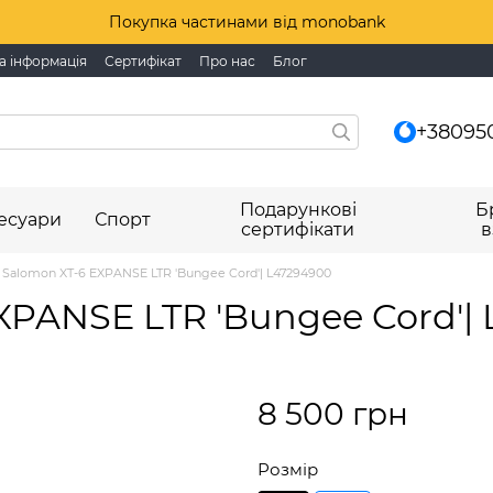
Покупка частинами від monobank
а інформація
Сертифікат
Про нас
Блог
+38095
Подарункові
Б
есуари
Спорт
сертифікати
в
 Salomon XT-6 EXPANSE LTR 'Bungee Cord'| L47294900
XPANSE LTR 'Bungee Cord'|
8 500 грн
Розмір