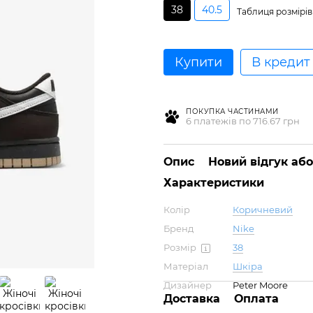
38
40.5
Таблиця розмірів
Купити
В кредит
ПОКУПКА ЧАСТИНАМИ
6 платежів по 716.67 грн
Опис
Новий відгук аб
Характеристики
Колір
Коричневий
Бренд
Nike
Розмір
38
Матеріал
Шкіра
Дизайнер
Peter Moore
Доставка
Оплата