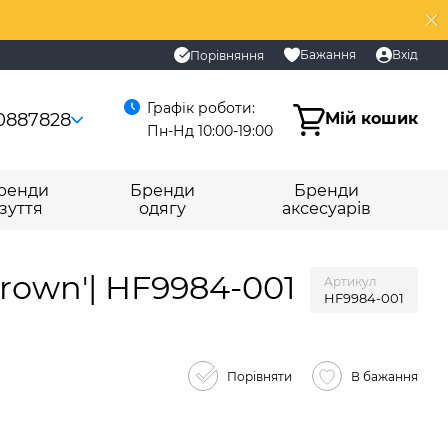
Бажання
Вхід
Порівняння
Графік роботи:
0887828
Мій кошик
Пн-Нд 10:00-19:00
ренди
Бренди
Бренди
зуття
одягу
аксесуарів
Brown'| HF9984-001
Артикул
HF9984-001
Порівняти
В бажання