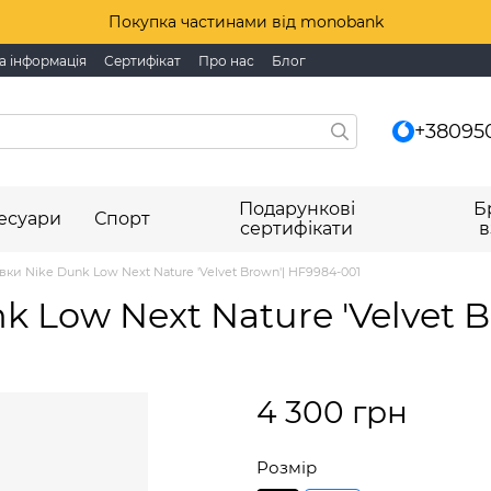
Покупка частинами від monobank
а інформація
Сертифікат
Про нас
Блог
+38095
Подарункові
Б
есуари
Спорт
сертифікати
в
вки Nike Dunk Low Next Nature 'Velvet Brown'| HF9984-001
k Low Next Nature 'Velvet 
4 300 грн
Розмір