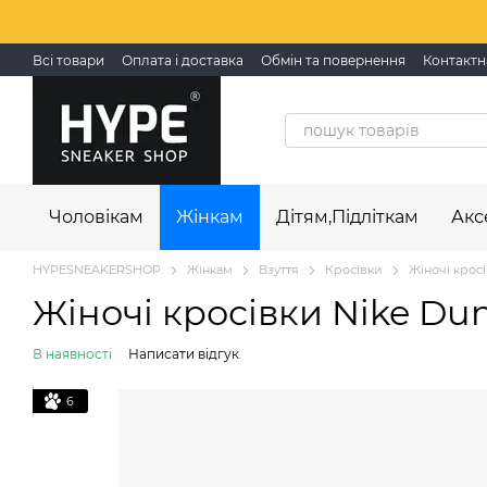
Перейти до основного контенту
Всі товари
Оплата і доставка
Обмін та повернення
Контактн
Чоловікам
Жінкам
Дітям,Підліткам
Акс
HYPESNEAKERSHOP
Жінкам
Взуття
Кросівки
Жіночі кросі
Жіночі кросівки Nike Dun
В наявності
Написати відгук
6