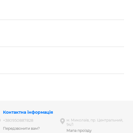
Контактна інформація
+380950887828
м. Миколаїв, пр. Центральний,
94/1
Передзвонити вам?
Мапа проїзду