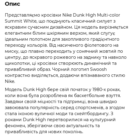
Опис
Представляємо кросівки Nike Dunk High Multi-color
Summit White, що поєднують класичний силует з
яскравим сучасним дизайном. Ця модель вирізняється
елегантним білим шкіряним верхом, який слугує
ідеальним полотном для захопливого градієнтного
переходу кольорів. Від насиченого фіолетового на
миску, що плавно переходить у сонячний жовтий по
центру, до яскравого рожевого на заднику та навколо
щиколотки, ці кросівки створюють динамічний та
привабливий образ. Чорний логотип Swoosh
контрастно виділяється, додаючи впізнаваного стилю
Nike.
Модель Dunk High бере свій початок у 1980-х роках,
коли вона була розроблена як баскетбольне взуття.
Завдяки своїй міцності та підтримці, вона швидко
завоювала популярність серед спортсменів, а згодом
стала іконою вуличної моди та скейтбордингу. З
роками Dunk High перетворилися на культурний
феномен, зберігаючи свою актуальність та
привабливість для нових поколінь.