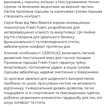
виконана у чорному кольорі з текстурованими темно-
сірими та зеленими акцентами на верхній частині.
Світла проміжна підошва та коричнева гумова підошва
створюють контраст.
Серія Roav від New Balance відома інноваційною
технологією Fresh Foam, розробленою для
неперевершеної м'якості та амортизації. Ця лінійка
взуття створена для ідеального балансу
функціональності та повсякденного стилю,
забезпечуючи комфорт протягом дня.
Ключові особливості GEROVLK2 включають легкий,
дихаючий текстильний верх для гнучкої посадки.
Проміжна підошва Fresh Foam гарантує чуйну
амортизацію, поглинаючи удари, а міцна гумова
підошва забезпечує надійне зчеплення з поверхнями.
Ці кросівки ідеальні для щоденного використання,
пробіжок по шосе, прогулянок містом чи активного
відпочинку. Універсальний дизайн дозволяє легко
поєднувати їх зі спортивним та повсякденним одягом,
роблячи незамінним елементом гардеробу для тих, хто
цінує комфорт та стиль.