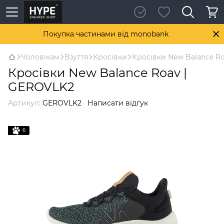
Покупка частинами від monobank
Чоловікам
Взуття
Кросівки
Кросівки New Balance R
Кросівки New Balance Roav |
GEROVLK2
Артикул:
GEROVLK2
Написати відгук
6