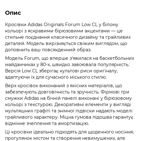
Опис
Кросівки Adidas Originals Forum Low CL у білому
кольорі з яскравими бірюзовими акцентами — це
стильне поєднання класичного дизайну та грайливих
деталей. Модель вирізняється свіжим виглядом, що
доповнить ваш повсякденний образ.
Модель Forum, що вперше з'явилася на баскетбольних
майданчиках у 80-х, швидко завоювала популярність.
Версія Low CL зберігає культові риси оригіналу,
адаптуючи їх для сучасного міського стилю.
Верх кросівок виконаний з якісних матеріалів, що
забезпечують довговічність та зручність. Фірмові три
смужки Adidas на бічній панелі виконані у бірюзовому
кольорі з текстурою. Декоративні елементи у вигляді
мультяшних графіті та знімної підвіски надають моделі
грайливого характеру. Міцна гумова підошва гарантує
відмінне зчеплення та амортизацію.
Ці кросівки ідеально підходять для щоденного носіння,
прогулянок містом та створення невимушених, але