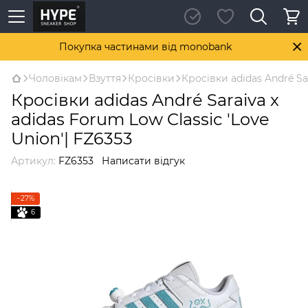
Покупка частинами від monobank
Чоловікам
Взуття
Кросівки
Кросівки adidas André Sar
Кросівки adidas André Saraiva x
adidas Forum Low Classic 'Love
Union'| FZ6353
Артикул:
FZ6353
Написати відгук
−27%
6