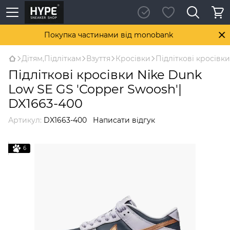
Покупка частинами від monobank
Дітям,Підліткам
Взуття
Кросівки
Підліткові кросівк
Підліткові кросівки Nike Dunk
Low SE GS 'Copper Swoosh'|
DX1663-400
Артикул:
DX1663-400
Написати відгук
6