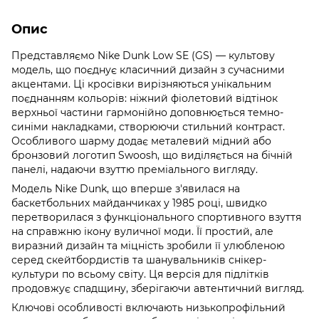
Опис
Представляємо Nike Dunk Low SE (GS) — культову
модель, що поєднує класичний дизайн з сучасними
акцентами. Ці кросівки вирізняються унікальним
поєднанням кольорів: ніжний фіолетовий відтінок
верхньої частини гармонійно доповнюється темно-
синіми накладками, створюючи стильний контраст.
Особливого шарму додає металевий мідний або
бронзовий логотип Swoosh, що виділяється на бічній
панелі, надаючи взуттю преміального вигляду.
Модель Nike Dunk, що вперше з'явилася на
баскетбольних майданчиках у 1985 році, швидко
перетворилася з функціонального спортивного взуття
на справжню ікону вуличної моди. Її простий, але
виразний дизайн та міцність зробили її улюбленою
серед скейтбордистів та шанувальників снікер-
культури по всьому світу. Ця версія для підлітків
продовжує спадщину, зберігаючи автентичний вигляд.
Ключові особливості включають низькопрофільний