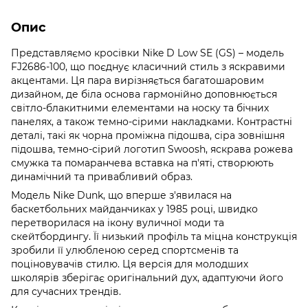
Опис
Представляємо кросівки Nike D Low SE (GS) – модель
FJ2686-100, що поєднує класичний стиль з яскравими
акцентами. Ця пара вирізняється багатошаровим
дизайном, де біла основа гармонійно доповнюється
світло-блакитними елементами на носку та бічних
панелях, а також темно-сірими накладками. Контрастні
деталі, такі як чорна проміжна підошва, сіра зовнішня
підошва, темно-сірий логотип Swoosh, яскрава рожева
смужка та помаранчева вставка на п'яті, створюють
динамічний та привабливий образ.
Модель Nike Dunk, що вперше з'явилася на
баскетбольних майданчиках у 1985 році, швидко
перетворилася на ікону вуличної моди та
скейтбордингу. Її низький профіль та міцна конструкція
зробили її улюбленою серед спортсменів та
поціновувачів стилю. Ця версія для молодших
школярів зберігає оригінальний дух, адаптуючи його
для сучасних трендів.