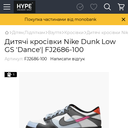
Покупка частинами від monobank
Дітям,Підліткам
Взуття
Кросівки
Дитячі кросівки Nik
Дитячі кросівки Nike Dunk Low
GS 'Dance'| FJ2686-100
Артикул:
FJ2686-100
Написати відгук
6