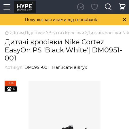
Покупка частинами від monobank
Дітям,Підліткам
Взуття
Кросівки
Дитячі кросівки Nik
Дитячі кросівки Nike Cortez
EasyOn PS 'Black White'| DM0951-
001
Артикул:
DM0951-001
Написати відгук
−16%
6