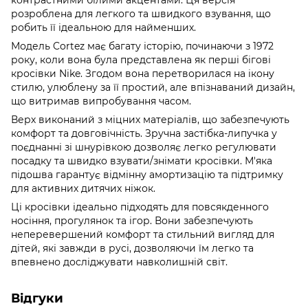
розроблена для легкого та швидкого взування, що
робить її ідеальною для найменших.
Модель Cortez має багату історію, починаючи з 1972
року, коли вона була представлена як перші бігові
кросівки Nike. Згодом вона перетворилася на ікону
стилю, улюблену за її простий, але впізнаваний дизайн,
що витримав випробування часом.
Верх виконаний з міцних матеріалів, що забезпечують
комфорт та довговічність. Зручна застібка-липучка у
поєднанні зі шнурівкою дозволяє легко регулювати
посадку та швидко взувати/знімати кросівки. М'яка
підошва гарантує відмінну амортизацію та підтримку
для активних дитячих ніжок.
Ці кросівки ідеально підходять для повсякденного
носіння, прогулянок та ігор. Вони забезпечують
неперевершений комфорт та стильний вигляд для
дітей, які завжди в русі, дозволяючи їм легко та
впевнено досліджувати навколишній світ.
Відгуки