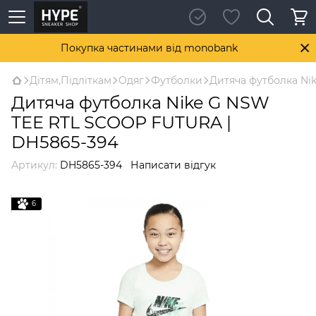
Покупка частинами від monobank
Дітям,Підліткам
Одяг
Футболки
Дитяча футболка Ni
Дитяча футболка Nike G NSW
TEE RTL SCOOP FUTURA |
DH5865-394
Артикул:
DH5865-394
Написати відгук
6