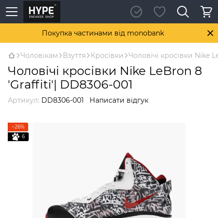
Покупка частинами від monobank
Чоловікам
Взуття
Кросівки
Чоловічі кросівки Nike Le
Чоловічі кросівки Nike LeBron 8
'Graffiti'| DD8306-001
Артикул:
DD8306-001
Написати відгук
−26%
6