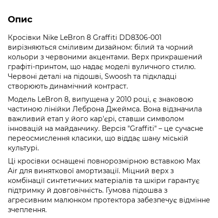
Опис
Кросівки Nike LeBron 8 Graffiti DD8306-001
вирізняються сміливим дизайном: білий та чорний
кольори з червоними акцентами. Верх прикрашений
графіті-принтом, що надає моделі вуличного стилю.
Червоні деталі на підошві, Swoosh та підкладці
створюють динамічний контраст.
Модель LeBron 8, випущена у 2010 році, є знаковою
частиною лінійки Леброна Джеймса. Вона відзначила
важливий етап у його кар'єрі, ставши символом
інновацій на майданчику. Версія "Graffiti" – це сучасне
переосмислення класики, що віддає шану міській
культурі.
Ці кросівки оснащені повнорозмірною вставкою Max
Air для виняткової амортизації. Міцний верх з
комбінації синтетичних матеріалів та шкіри гарантує
підтримку й довговічність. Гумова підошва з
агресивним малюнком протектора забезпечує відмінне
зчеплення.