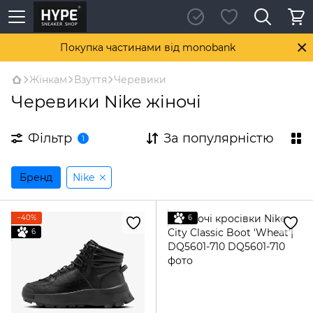
Покупка частинами від monobank
Жінкам
Взуття
Черевики
Черевики Nike жіночі
Фільтр
За популярністю
1
Бренд
Nike
−40%
6
6