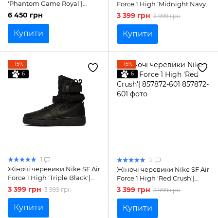
'Phantom Game Royal'|
Force 1 High 'Midnight Navy'|
DZ2617-008
857872-401
6 450 грн
3 399 грн
3 999 грн
Купити
Купити
−15%
−15%
6
6
1
2
Жіночі черевики Nike SF Air
Жіночі черевики Nike SF Air
Force 1 High 'Triple Black'|
Force 1 High 'Red Crush'|
857872-005
857872-601
3 399 грн
3 399 грн
3 999 грн
3 999 грн
Купити
Купити