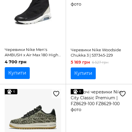
Черевики Nike Men's
Черевики Nike Woodside
AMBUSH x Air Max 180 High
Chukka 3 | 537345-229
'Black'| BV0145-001
4 700 грн
5 169 грн
6 527 грн
Купити
Купити
6
6