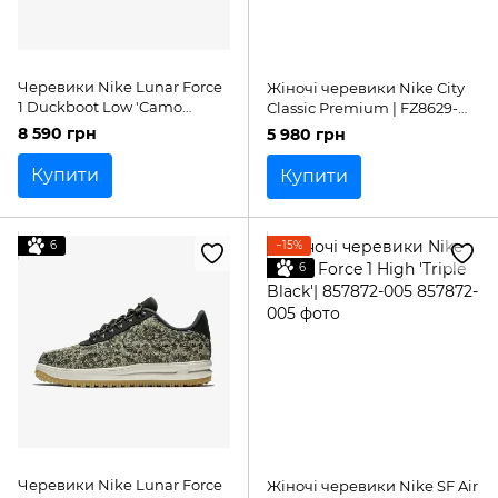
Черевики Nike Lunar Force
Жіночі черевики Nike City
1 Duckboot Low 'Camo
Classic Premium | FZ8629-
Canvas'| AV3818-002
100
8 590 грн
5 980 грн
Купити
Купити
6
−15%
6
Черевики Nike Lunar Force
Жіночі черевики Nike SF Air