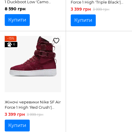
1 Duckboot Low 'Camo
Force 1 High 'Triple Black'|
Canvas'| AV3818-002
857872-005
8 590 грн
3 399 грн
3 999 грн
Купити
Купити
−15%
6
Жіночі черевики Nike SF Air
Force 1 High 'Red Crush'|
857872-601
3 399 грн
3 999 грн
Купити