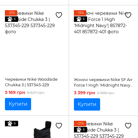
−21%
−15%
6
6
Черевики Nike Woodside
Жіночі черевики Nike SF Air
Chukka 3 | 537345-229
Force 1 High 'Midnight Navy'|
857872-401
5 169 грн
3 399 грн
6 527 грн
3 999 грн
Купити
Купити
6
−21%
6