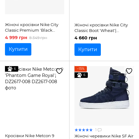
Жіночі кросівки Nike City
Жіночі кросівки Nike City
Classic Premium 'Black
Classic Boot 'Wheat'|
Silver'| FZ8629-001
DQ5601-710
4 999 грн
4 660 грн
8 349 грн
Купити
Купити
6
−15%
6
1
Кросівки Nike Metcon 9
Жіночі черевики Nike SF Air