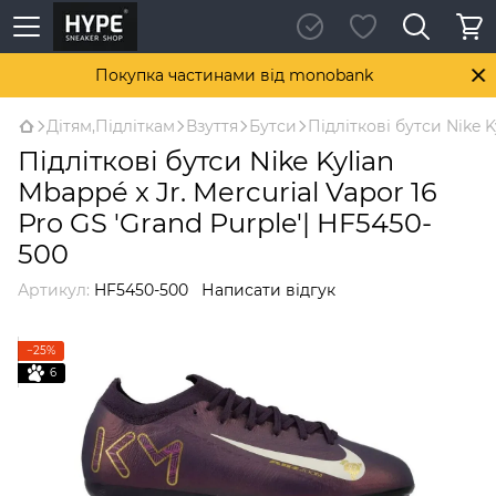
Покупка частинами від monobank
Дітям,Підліткам
Взуття
Бутси
Підліткові бутси Nike K
Підліткові бутси Nike Kylian
Mbappé x Jr. Mercurial Vapor 16
Pro GS 'Grand Purple'| HF5450-
500
Артикул:
HF5450-500
Написати відгук
−25%
6