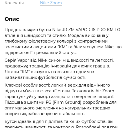
Колекція
Nike Zoom
Опис
Представляємо бутси Nike JR ZM VAPOR 16 PRO KM FG –
втілення швидкості та стилю. Модель виконана у
глибокому фіолетовому кольорі з контрастними
золотистими акцентами "KM" та білим свушем Nike, що
підкреслює її преміальний статус.
Серія Vapor від Nike, синонім швидкості та легкості,
продовжує традицію інновацій для юних гравців.
Літери "KM" вказують на зв'язок з одним із
найвидатніших футболістів сучасності.
Ключові особливості: легкий верх для відмінного
відчуття м'яча та фіксації стопи. Технологія Air Zoom
гарантує чуйну амортизацію та повернення енергії.
Підошва з шипами FG (Firm Ground) розроблена для
оптимального зчеплення на натуральних твердих
покриттях, забезпечуючи стабільність.
Бутси ідеальні для підлітків та юних футболістів, які
прагнуть швидкості та контролю. Розроблені для гри