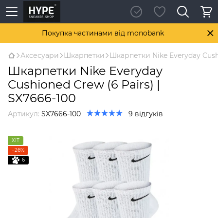
Покупка частинами від monobank
Аксесуари
Шкарпетки
Шкарпетки Nike Everyday Cushi
Шкарпетки Nike Everyday
Cushioned Crew (6 Pairs) |
SX7666-100
Артикул:
SX7666-100
9 відгуків
ХІТ
−26%
6