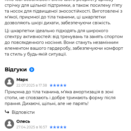
стрічку для щільної підтримки, а також посилену п'яту
та носок для підвищеної зносостійкості. Виготовлені з
м'якої, приємної до тіла тканини, ці шкарпетки
дозволяють шкірі дихати, забезпечуючи свіжість.
Ці шкарпетки ідеально підходять для широкого
спектру активностей: від тренувань та занять спортом
до повсякденного носіння. Вони стануть незамінним
елементом вашого гардеробу, забезпечуючи комфорт
та стиль у будь-якій ситуації.
Відгуки
9
Марк
22.07.2025 в 17:38
Приємна до тіла тканина, м’яка амортизація в зоні
стопи, не сповзають і добре тримають форму після
прання. Дихаючі, щільні, але не парять!
Відповісти
Олесь
27.04.2025 в 16:57