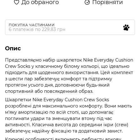
До обраного
Порівняти
ПОКУПКА ЧАСТИНАМИ
6 платежів по 229.83 грн
Опис
Представляємо набір шкарпеток Nike Everyday Cushion
Crew Socks у класичному білому кольорі, що ідеально
підходить для щоденного використання. Цей комплект
з шести пар забезпечує комфорт та підтримку
протягом усього дня, доповнюючи будь-який
спортивний або повсякденний образ.
Шкарпетки Nike Everyday Cushion Crew Socks
розроблені для максимального комфорту. Вони мають
м'яку амортизацію по всій стопі, що допомагає
поглинати удари та зменшувати втому під час
активності. Класична висота до середини ікри (crew)
забезпечує надійну фіксацію та додатковий захист.
Ключові особливості включають ребристу аркову