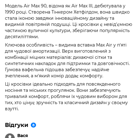
Модель Air Max 90, відома як Air Max III, дебютувала у
1990 році. Створена Тінкером Хетфілдом, вона швидко
стала іконою завдяки інноваційному дизайну та
видимій повітряній подушці. Ці кросівки є невід'ємною
частиною вуличної культури, зберігаючи популярність
десятиліттями.
Ключова особливість – видима вставка Max Air у п'яті
для чудової амортизації. Верх виготовлений з
комбінації міцних матеріалів: дихаючої сітки та
синтетичних накладок для підтримки та довговічності.
Гумова вафельна підошва забезпечує надійне
зчеплення, а м'який комір додає комфорту.
Ці кросівки ідеально підходять для повсякденного
носіння та міських прогулянок. Вони забезпечують
тривалий комфорт, роблячи їх чудовим вибором для
тих, хто цінує зручність та класичний дизайн у своєму
взутті.
Відгуки
8
Вася