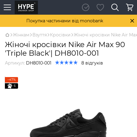
Покупка частинами від monobank
Жінкам
Взуття
Кросівки
Жіночі кросівки Nike Air Max 
Жіночі кросівки Nike Air Max 90
'Triple Black'| DH8010-001
Артикул:
DH8010-001
8 відгуків
−47%
6