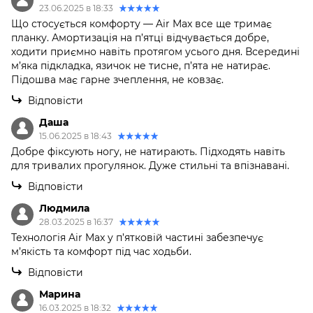
23.06.2025 в 18:33
Що стосується комфорту — Air Max все ще тримає
планку. Амортизація на п’ятці відчувається добре,
ходити приємно навіть протягом усього дня. Всередині
м’яка підкладка, язичок не тисне, п’ята не натирає.
Підошва має гарне зчеплення, не ковзає.
Відповісти
Даша
15.06.2025 в 18:43
Добре фіксують ногу, не натирають. Підходять навіть
для тривалих прогулянок. Дуже стильні та впізнавані.
Відповісти
Людмила
28.03.2025 в 16:37
Технологія Air Max у п’ятковій частині забезпечує
м’якість та комфорт під час ходьби.
Відповісти
Марина
16.03.2025 в 18:32