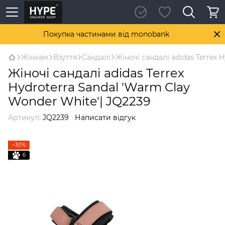
Покупка частинами від monobank
Жінкам
Взуття
Сандалі
Жіночі сандалі adidas Terrex 
Жіночі сандалі adidas Terrex
Hydroterra Sandal 'Warm Clay
Wonder White'| JQ2239
Артикул:
JQ2239
Написати відгук
−30%
6