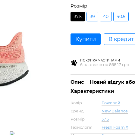
Розмір
37.5
39
40
40.5
Купити
В кредит
ПОКУПКА ЧАСТИНАМИ
6 платежів по 868.17 грн
Опис
Новий відгук аб
Характеристики
Колір
Рожевий
Бренд
New Balance
Розмір
37.5
Технологія
Fresh Foam X