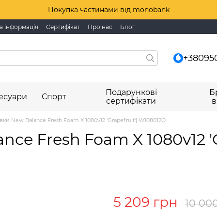
Покупка частинами від monobank
а інформація
Сертифікат
Про нас
Блог
+38095
Подарункові
Б
есуари
Спорт
сертифікати
в
вки New Balance Fresh Foam X 1080v12 'Grapefruit'| W108012O
nce Fresh Foam X 1080v12 'G
5 209 грн
10 00