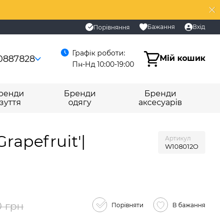
Бажання
Вхід
Порівняння
Графік роботи:
0887828
Мій кошик
Пн-Нд 10:00-19:00
ренди
Бренди
Бренди
зуття
одягу
аксесуарів
rapefruit'|
Артикул
W108012O
0 грн
Порівняти
В бажання