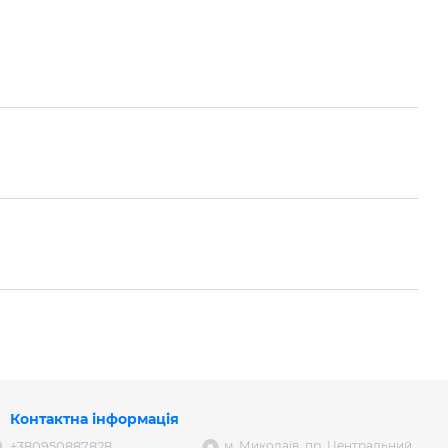
Контактна інформація
+380950887828
м. Миколаїв, пр. Центральний,