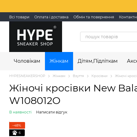
Перейти до основного контенту
Всі товари
Оплата і доставка
Обмін та повернення
Контактн
Чоловікам
Жінкам
Дітям,Підліткам
Акс
HYPESNEAKERSHOP
Жінкам
Взуття
Кросівки
Жіночі кросі
Жіночі кросівки New Bala
W108012O
В наявності
Написати відгук
−48%
6