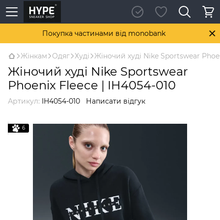
Покупка частинами від monobank
Жінкам
Одяг
Худі
Жіночий худі Nike Sportswear Phoen
Жіночий худі Nike Sportswear
Phoenix Fleece | IH4054-010
Артикул:
IH4054-010
Написати відгук
6