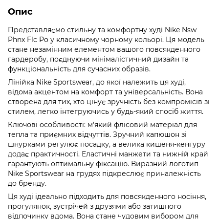
Опис
Представляємо стильну та комфортну худі Nike Nsw
Phnx Flc Po у класичному чорному кольорі. Ця модель
стане незамінним елементом вашого повсякденного
гардеробу, поєднуючи мінімалістичний дизайн та
функціональність для сучасних образів.
Лінійка Nike Sportswear, до якої належить ця худі,
відома акцентом на комфорт та універсальність. Вона
створена для тих, хто цінує зручність без компромісів зі
стилем, легко інтегруючись у будь-який спосіб життя.
Ключові особливості: м'який флісовий матеріал для
тепла та приємних відчуттів. Зручний капюшон зі
шнурками регулює посадку, а велика кишеня-кенгуру
додає практичності. Еластичні манжети та нижній край
гарантують оптимальну фіксацію. Виразний логотип
Nike Sportswear на грудях підкреслює приналежність
до бренду.
Ця худі ідеально підходить для повсякденного носіння,
прогулянок, зустрічей з друзями або затишного
відпочинку вдома. Вона стане чудовим вибором для