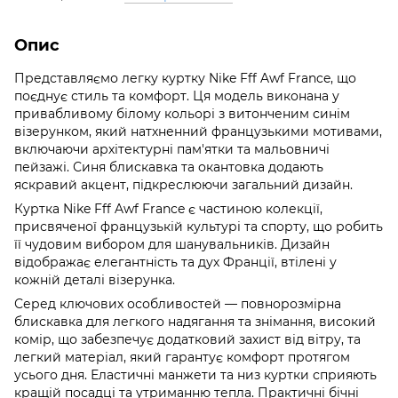
Опис
Представляємо легку куртку Nike Fff Awf France, що
поєднує стиль та комфорт. Ця модель виконана у
привабливому білому кольорі з витонченим синім
візерунком, який натхненний французькими мотивами,
включаючи архітектурні пам'ятки та мальовничі
пейзажі. Синя блискавка та окантовка додають
яскравий акцент, підкреслюючи загальний дизайн.
Куртка Nike Fff Awf France є частиною колекції,
присвяченої французькій культурі та спорту, що робить
її чудовим вибором для шанувальників. Дизайн
відображає елегантність та дух Франції, втілені у
кожній деталі візерунка.
Серед ключових особливостей — повнорозмірна
блискавка для легкого надягання та знімання, високий
комір, що забезпечує додатковий захист від вітру, та
легкий матеріал, який гарантує комфорт протягом
усього дня. Еластичні манжети та низ куртки сприяють
кращій посадці та утриманню тепла. Практичні бічні