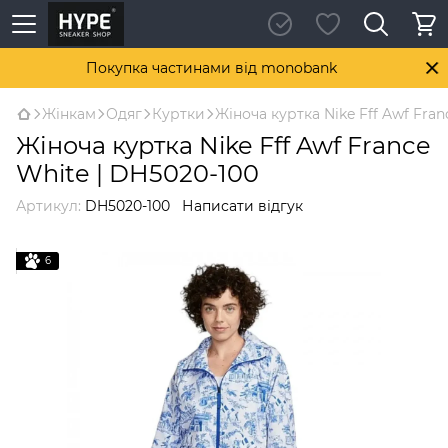
Покупка частинами від monobank
Жінкам
Одяг
Куртки
Жіноча куртка Nike Fff Awf Fran
Жіноча куртка Nike Fff Awf France
White | DH5020-100
Артикул:
DH5020-100
Написати відгук
6