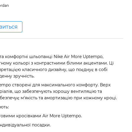
ordan
явиться
та комфортні шльопанці Nike Air More Uptempo,
тному кольорі з контрастними білими акцентами. Ці
претацією класичного дизайну, що поєднує в собі
енну зручність.
tempo створені для максимального комфорту. Верх
ріалів, що забезпечують хорошу вентиляцію та
безпечує м'якість та амортизацію при кожному кроці.
ють:
товими кросівками Air More Uptempo.
індивідуальної посадки.