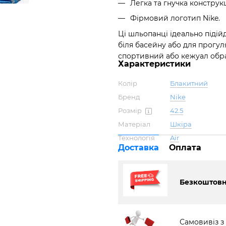
Легка та гнучка конструкц
Фірмовий логотип Nike.
Ці шльопанці ідеально підій
біля басейну або для прогул
спортивний або кежуал обра
Характеристики
Колір
Блакитний
Бренд
Nike
Розмір
42.5
Матеріал
Шкіра
Технологія
Air
Доставка
Оплата
Безкоштовна
Самовивіз з