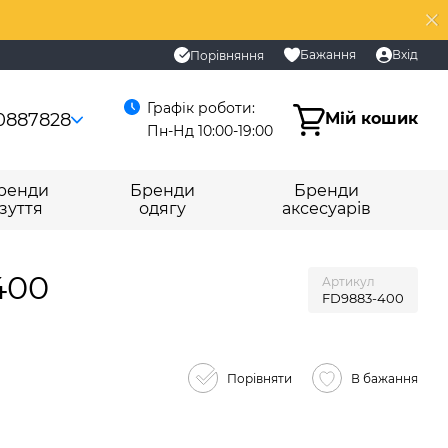
Бажання
Вхід
Порівняння
Графік роботи:
0887828
Мій кошик
Пн-Нд 10:00-19:00
ренди
Бренди
Бренди
зуття
одягу
аксесуарів
400
Артикул
FD9883-400
Порівняти
В бажання