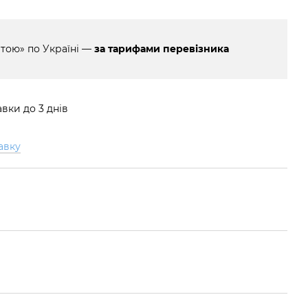
тою» по Україні —
за тарифами перевізника
вки до 3 днів
авку