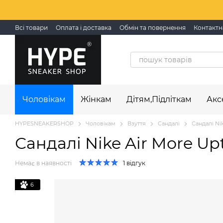
Перейти до основного контенту
Всі товари
Оплата і доставка
Обмін та повернення
Контактн
Чоловікам
Жінкам
Дітям,Підліткам
Акс
HYPESNEAKERSHOP
Чоловікам
Взуття
Сандалі
Сандалі Ni
Сандалі Nike Air More Up
Немає в наявності
1 відгук
6