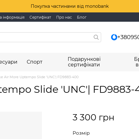
Покупка частинами від monobank
а інформація
Сертифікат
Про нас
Блог
+38095
Подарункові
Б
есуари
Спорт
сертифікати
в
ke Air More Uptempo Slide 'UNC'| FD9883-400
tempo Slide 'UNC'| FD9883-
3 300 грн
Розмір