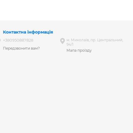
Контактна інформація
+380950887828
м. Миколаїв, пр. Центральний,
94/1
Передзвонити вам?
Мапа проїзду