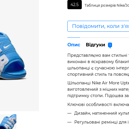
42.5
Таблиця розмірів Nike/J
Повідомити, коли з'
Опис
Відгуки
1
Представляємо вам стильні 
виконані в яскравому блаки
шльопанці є сучасною інтер
спортивний стиль та повсякд
Шльопанці Nike Air More Up
виготовлений з міцних мате
підтримку стопи. Підошва за
Ключові особливості включа
Дизайн, натхненний куль
Регульовані ремінці для 