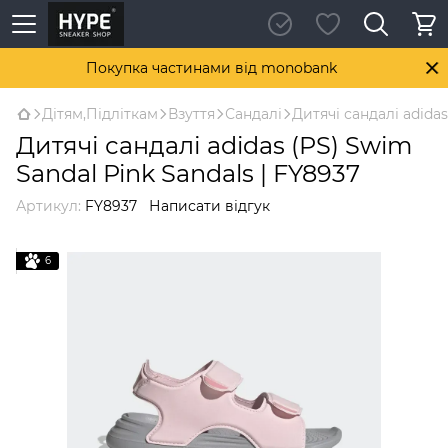
Покупка частинами від monobank
Дітям,Підліткам
Взуття
Сандалі
Дитячі сандалі adidas
Дитячі сандалі adidas (PS) Swim
Sandal Pink Sandals | FY8937
Артикул:
FY8937
Написати відгук
6