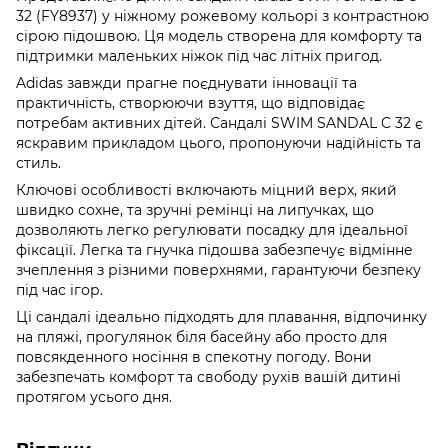
32 (FY8937) у ніжному рожевому кольорі з контрастною
сірою підошвою. Ця модель створена для комфорту та
підтримки маленьких ніжок під час літніх пригод.
Adidas завжди прагне поєднувати інновації та
практичність, створюючи взуття, що відповідає
потребам активних дітей. Сандалі SWIM SANDAL C 32 є
яскравим прикладом цього, пропонуючи надійність та
стиль.
Ключові особливості включають міцний верх, який
швидко сохне, та зручні ремінці на липучках, що
дозволяють легко регулювати посадку для ідеальної
фіксації. Легка та гнучка підошва забезпечує відмінне
зчеплення з різними поверхнями, гарантуючи безпеку
під час ігор.
Ці сандалі ідеально підходять для плавання, відпочинку
на пляжі, прогулянок біля басейну або просто для
повсякденного носіння в спекотну погоду. Вони
забезпечать комфорт та свободу рухів вашій дитині
протягом усього дня.